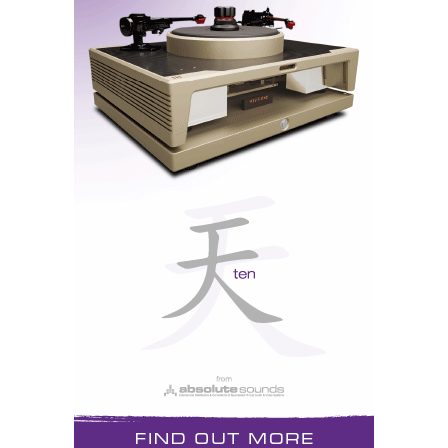
últimos anos em Portugal.
A classe média, se não está em vias de extinção, é
hoje uma espécie ameaçada – esta sim, por
decreto!
Apesar de tudo, é a classe média e média-alta que
ainda vai mantendo o comércio tradicional em
actividade. Por isso deve ter o atendimento
personalizado, que é dispensado aos ricos e negado
aos pobres. O preconceito é inimigo do conceito. Todo
o cliente é um potencial comprador. Aqui e agora.
Amanhã. No futuro. Ou nunca. Não interessa.