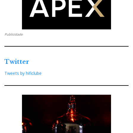
Publicidade
Twitter
Tweets by hificlube