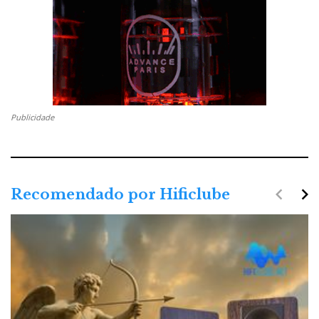
Publicidade
navigate_before
navigate_next
Recomendado por Hificlube