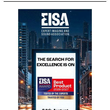
bem era só uma questão de porta aberta e crédito fácil.
Foram todos para a vala comum – como Mozart. Que
também era um génio...
Neste contexto, não surpreende que se tenha
verificado no mercado especializado uma selecção
natural que, embora tenha obrigado alguns dos
principais distribuidores de hifi a dialogar
directamente com o consumidor final, por falta de
intermediários, teve como feliz resultado que Lisboa e
Porto tenham hoje algumas das melhores lojas da
Europa.
Às quais se junta agora a nova loja da Viasónica, no