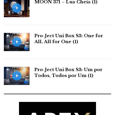
o
r
+
I
MOON 371 – Lua Cheia (1)
r
s
k
n
e
s
Pro-Ject Uni Box S3: One for
All, All for One (1)
t
Pro-Ject Uni Box S3: Um por
Todos, Todos por Um (1)