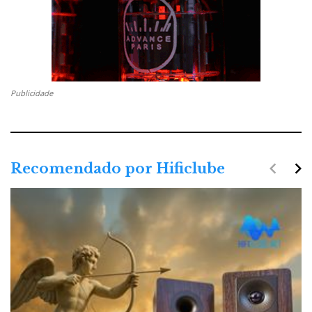
Publicidade
navigate_before
navigate_next
Recomendado por Hificlube