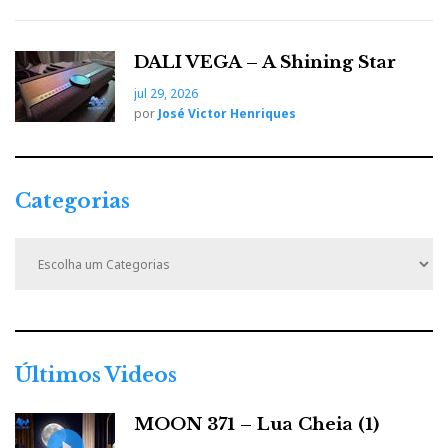
DALI VEGA – A Shining Star
jul 29, 2026
por
José Victor Henriques
Categorias
C
a
t
e
g
o
r
Últimos Videos
i
a
MOON 371 – Lua Cheia (1)
s