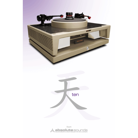
Convencer depois esta rapaziada a pagar, “quando
forem grandes”, 5 euros por uma única faixa, ou entre
25 e 50 euros por um disco virtual, que, ainda por
cima, demora uma eternidade a descarregar e ocupa
espaço que se farta, além de precisar de um sistema de
som sofisticado para ser reproduzida com qualidade, é
um exercício de pura utopia audiófila.
Não é por acaso que Neil Young tem tido tanta
Pono
dificuldade em levar para a frente o seu projecto
(
ler em Artigos Relacionados: Meridian Explorer, o
Ovo da Páscoa
).
Sony aposta na música em alta resolução