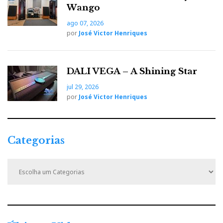
Wango
ago 07, 2026
por
José Victor Henriques
DALI VEGA – A Shining Star
jul 29, 2026
por
José Victor Henriques
Categorias
C
a
t
e
g
o
r