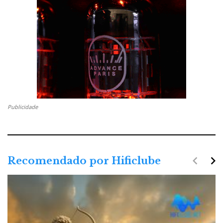
Publicidade
navigate_before
navigate_next
Recomendado por Hificlube