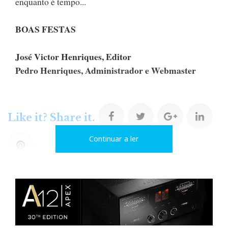
enquanto é tempo...
BOAS FESTAS
José Victor Henriques, Editor
Pedro Henriques, Administrador e Webmaster
F
T
G
L
Like it? Share it.
Continuar a ler
a
w
o
i
P
c
i
o
n
i
e
t
g
k
n
b
t
l
e
t