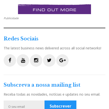
Publicidade
Redes Sociais
The latest business news delivered across all social networks!
F
Y
I
T
G
a
o
n
w
o
c
u
s
i
o
Subscreva a nossa mailing list
e
t
t
t
g
b
u
a
t
l
Receba todas as novidades, notícias e updates no seu email.
o
b
g
e
e
o
e
r
r
P
Subscrever
k
a
l