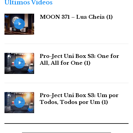
Últimos Videos
i
a
MOON 371 – Lua Cheia (1)
s
Pro-Ject Uni Box S3: One for
All, All for One (1)
Pro-Ject Uni Box S3: Um por
Todos, Todos por Um (1)