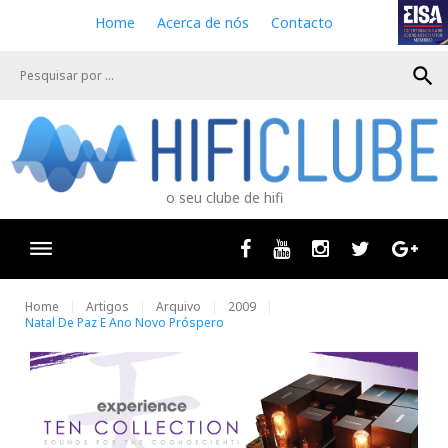
S
Home
Acerca de nós
Contacto
k
i
search
p
t
o
c
o
n
o seu clube de hifi
t
e
n
Facebook
Youtube
Instagram
Twitter
Goog
t
Home
Artigos
Arquivo
2009
Natal De Paz E Ano Novo Próspero