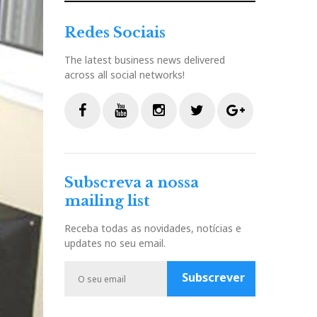
Redes Sociais
The latest business news delivered
across all social networks!
F
Y
I
T
G
a
o
n
w
o
c
u
s
i
o
Subscreva a nossa
e
t
t
t
g
mailing list
b
u
a
t
l
o
b
g
e
e
Receba todas as novidades, notícias e
o
e
r
r
P
updates no seu email.
k
a
l
m
u
Subscrever
s