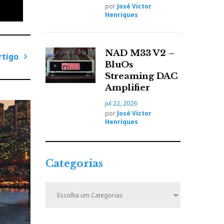
 forte
por
José Victor
to de
Henriques
NAD M33 V2 –
rtigo
BluOs
P
Streaming DAC
r
Amplifier
er as
ó
jul 22, 2026
x
por
José Victor
i
ira
Henriques
m
A YG
o
A
Categorias
r
t
C
 domina
i
a
t
g
e
o