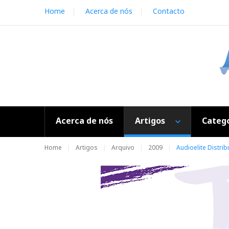
S
Home
Acerca de nós
Contacto
k
i
p
t
o
c
o
n
t
e
Acerca de nós
Artigos
Catego
n
t
Home
Artigos
Arquivo
2009
Audioelite Distri