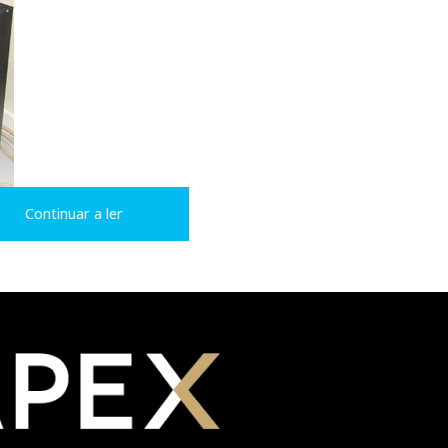
Continuar a ler
 2004, no Highend Show de Munique
nd Show de Munique. Foi também lá que ouvi pela primeira v
lt”, “Best Speaker On Earth”, na versão americana, que é com