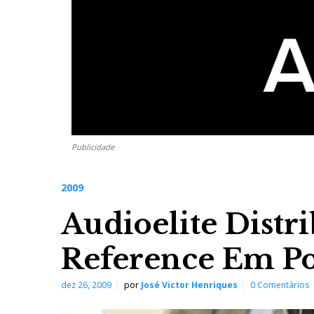
Publicidade
2009
Audioelite Distri
Reference Em Po
dez 26, 2009
por
José Victor Henriques
0 Comentários