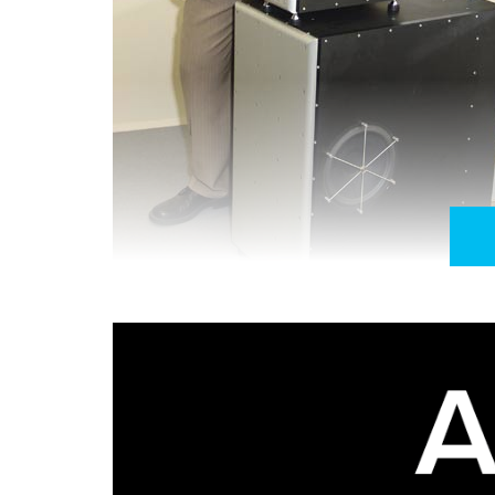
Yoav Gonczarowski e as Anat Reference, em
Conheci Yoav Gonczarowski, em 2004, no Highe
Anat Reference “Der besten Lautsprecher der We