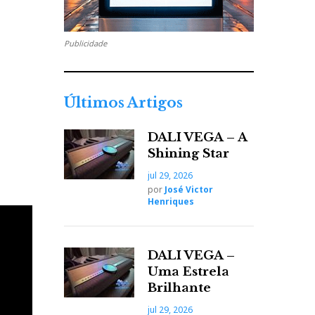
Publicidade
Últimos Artigos
DALI VEGA – A
Shining Star
jul 29, 2026
por
José Victor
Henriques
DALI VEGA –
Uma Estrela
ez as
Brilhante
o
jul 29, 2026