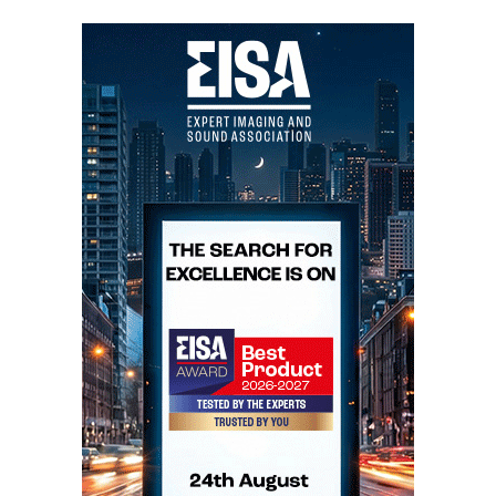
CES2009: sala da MSB technologies
(Nota: o video tem apens 19 s porque a música acabou
quando eu entrei...)
A MSB, de Larry Gullman, cujas soluções técnicas,
também ao nível digital, são “inventivas”
(to say the
least)
, já foi distribuida em Portugal pela Ajasom, que
os abandonou quando eles passaram a vender por