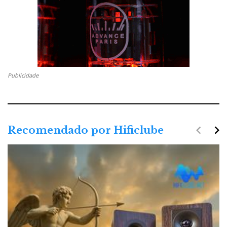
Publicidade
navigate_before
navigate_next
Recomendado por Hificlube