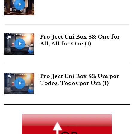
e
t
g
k
n
b
t
l
e
t
Pro-Ject Uni Box S3: One for
o
e
e
d
e
All, All for One (1)
o
r
+
I
r
k
n
e
Pro-Ject Uni Box S3: Um por
Todos, Todos por Um (1)
s
t