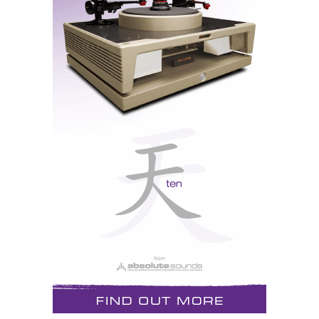
Há muitos anos também que tenho vindo a dar boas
indicações sobre o som dos M200, embora tenha
sempre criticado o design do tipo “ouriçado” – uma
espécie de Pass Aleph cilíndricos.
CES 2006
CES 2007
Artesanato à parte, a verdade é que o som dos M200
em shows é quase sempre agradável, correcto e