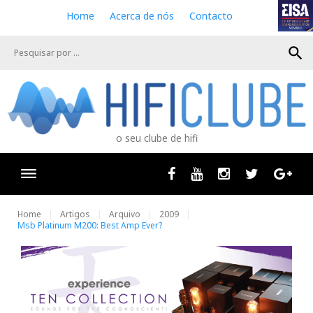
S
Home
Acerca de nós
Contacto
k
i
search
p
t
o
c
o
n
o seu clube de hifi
t
e
n
Facebook
Youtube
Instagram
Twitter
Goog
t
Home
Artigos
Arquivo
2009
Msb Platinum M200: Best Amp Ever?