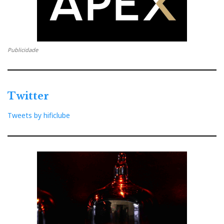
Publicidade
Twitter
Tweets by hificlube