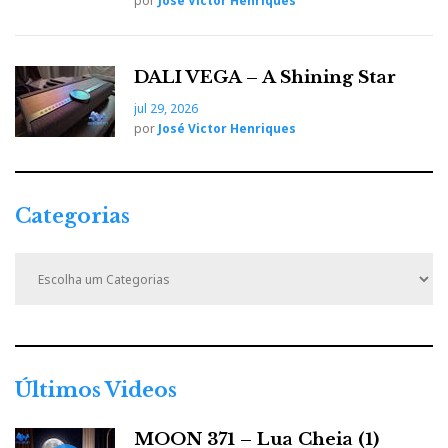
por
José Victor Henriques
DALI VEGA – A Shining Star
jul 29, 2026
por
José Victor Henriques
Categorias
C
a
t
e
g
o
r
Últimos Videos
i
a
MOON 371 – Lua Cheia (1)
s