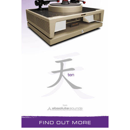
Como primeiro e único fabricante com este tipo de
Revox
acabamentos, a
oferece um conceito completo
de integração harmoniosa de colunas num design de
interiores exclusivo. Para informação adicional
contacte o representante da marca para Portugal, a
Luz e Som
.
Links:
http://www.luzesom.pt/
http://www.revox.de/index.tpl??