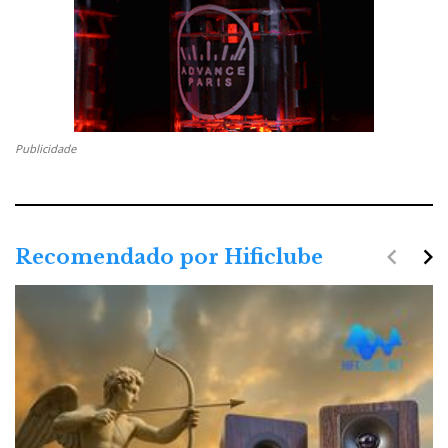
Publicidade
navigate_before
navigate_next
Recomendado por Hificlube