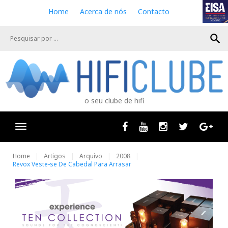
S
Home
Acerca de nós
Contacto
k
i
search
p
t
o
c
o
n
o seu clube de hifi
t
e
n
Facebook
Youtube
Instagram
Twitter
Goog
t
Home
Artigos
Arquivo
2008
Revox Veste-se De Cabedal Para Arrasar