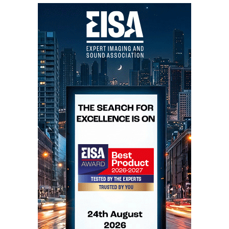
no quarto a ver na televisão...
Stay tuned.
Em baixo nos Artigos Relacionados, os leitores do
Hificlube podem consultar as reportagens integrais de
2004 a 2007 para ficarem com uma ideia muito
próxima do que vai ser 2008. Assim fosse tão fácil na
vida...