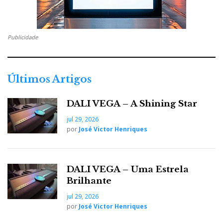
F
T
G
L
Like it? Share it.
a
w
o
i
P
Publicidade
c
i
o
n
i
e
t
g
k
n
Últimos Artigos
b
t
l
e
t
DALI VEGA – A Shining Star
jul 29, 2026
o
e
e
d
e
por
José Victor Henriques
o
r
+
I
r
DALI VEGA – Uma Estrela
k
n
e
Brilhante
jul 29, 2026
s
por
José Victor Henriques