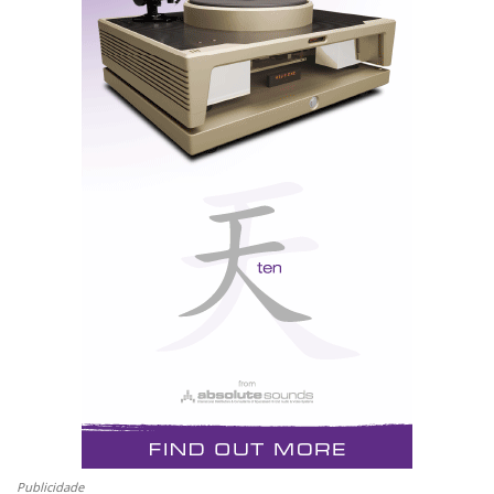
Depois, há ainda os hotéis de luxo, onde se refugiam
as grandes marcas audiófilas para fujir à multidão
ululante. A Krell marca presença estática na Feira e
demonstra por convite numa suite do Mirage, assim
como a Wilson. A Martin Logan vai obrigar-me a
gastar uma pipa de massa em táxi para verificar se é
desta que vão demonstrar as CXL que me mostraram
em segredo em Munique (veja
aqui
a descrição e a
foto exclusiva: debaixo da capa está o segredo).
No meio disto tudo há o jogo, os fabulosos
restaurantes e os espectaculares shows do Cirque Du
Soleil (só me falta ver o Le Rêve, no Wynn), mas vou
Publicidade