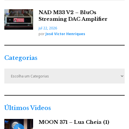
t
NAD M33 V2 – BluOs
Streaming DAC Amplifier
jul 22, 2026
por
José Victor Henriques
Categorias
C
a
t
e
g
o
r
Últimos Videos
i
a
MOON 371 – Lua Cheia (1)
s