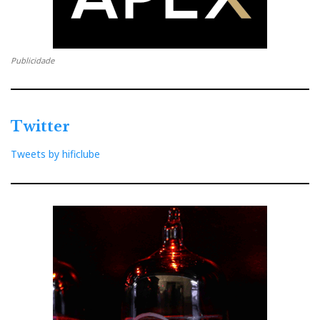
Publicidade
Twitter
Tweets by hificlube