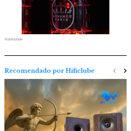
Publicidade
navigate_before
navigate_next
Recomendado por Hificlube