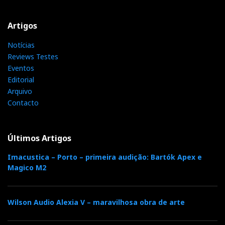
e
t
g
k
n
Artigos
b
t
l
e
t
Notícias
Reviews Testes
o
e
e
d
e
Eventos
Editorial
o
r
+
I
Arquivo
r
Contacto
k
n
e
Últimos Artigos
s
Imacustica – Porto – primeira audição: Bartók Apex e
Magico M2
t
Wilson Audio Alexia V – maravilhosa obra de arte