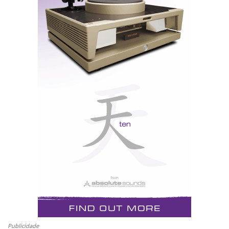
recusei a ver, e afinal sempre esteve lá escondida, e só
se manifestou quando pude finalmente viver com elas
o tempo suficiente para as conhecer em todo o seu
esplendor.
Essa oportunidade surgiu agora, e agradeço
publicamente a João Cancela, da Esotérico (o novo
distribuidor nacional), o facto de as ter “esquecido”
em minha casa tanto tempo que já quase as
considerava como parte da “mobília”. Deixei arrastar
o teste de forma inconsciente, como se uma voz me
dissesse: quanto mais tarde publicares o teste, mais
tarde se partem da tua vida...
João Cancela assumiu um risco calculado. Conhece-
Publicidade