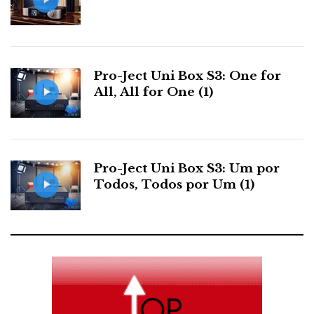
ainda ver e ouvir muito mundo e não quero entrar por
aí – só sei que até agora foram as únicas colunas que,
com uma área de radiação mínima por comparação,
me permitiram reproduzir na minha sala a mesma
Pro-Ject Uni Box S3: One for
indefinível sensação de presença física e realidade
All, All for One (1)
musical do som das grandes Soundlab, que descrevi
assim:
Pro-Ject Uni Box S3: Um por
Todos, Todos por Um (1)