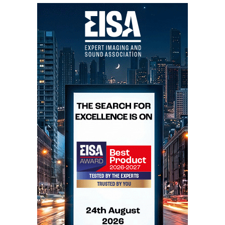
Perdoem-me a heresia, e acreditem que faço um
esforço enorme para gostar das Quad nas suas várias
versões, até porque nove de cada dez críticos dizem
que são as melhores do mundo. E eu sinto-me como
órfão desta família. Mas fiz múltiplas experiências
como António Gedeão: ouvi-as a quente e a frio, de
frente e de lado, sentado e em pé. De todas as vezes,
não me deu o que é costume: um som transparente,
antes um som algo deprimente. Apesar de tudo, ainda
foi com os amplificadores a válvulas da Quad que
soaram melhor. Tanto quanto sei, o distribuidor
nacional também se está nas tintas para a crítica e os