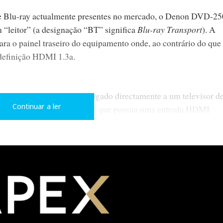
s de Blu-ray actualmente presentes no mercado, o Denon DVD-
“leitor” (a designação “BT” significa
Blu-ray Transport
). A
ara o painel traseiro do equipamento onde, ao contrário do que
a definição HDMI 1.3a.
 de uma de duas formas: ligado directamente a um televisor de
Continuar a ler
mplificador ou receptor A/V que possua uma entrada HDMI.
lquer conversão digital/analógica, quer de áudio, quer de v
istorção nem interferências, desde a leitura do disco (DVD ou