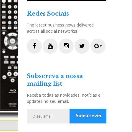
Redes Sociais
The latest business news delivered
across all social networks!
F
Y
I
T
G
a
o
n
w
o
c
u
s
i
o
Subscreva a nossa
e
t
t
t
g
mailing list
b
u
a
t
l
o
b
g
e
e
Receba todas as novidades, notícias e
o
e
r
r
P
updates no seu email.
k
a
l
m
u
Subscrever
s