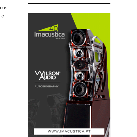
o e
 e