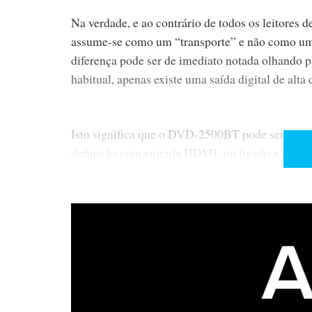
Na verdade, e ao contrário de todos os leitore
assume-se como um “transporte” e não como um 
diferença pode ser de imediato notada olhando p
habitual, apenas existe uma saída digital de alt
Isto significa que o DVD-2500BT pode ser usado
definição com entrada HDMI; ou ligado a um a
Como o DVD-2500BT não realiza internamente qua
mantém o sinal sempre no domínio digital, sem d
ray) até à saída HDMI.