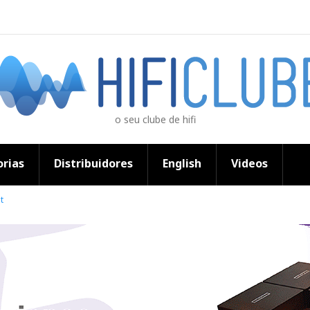
o seu clube de hifi
rias
Distribuidores
English
Videos
t