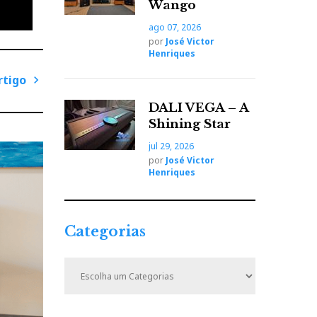
Wango
ago 07, 2026
por
José Victor
Henriques
rtigo
e
P
DALI VEGA – A
r da
r
Shining Star
ó
jul 29, 2026
x
por
José Victor
i
Henriques
m
deverá
o
A
Categorias
r
t
C
i
a
t
g
e
o
CD,