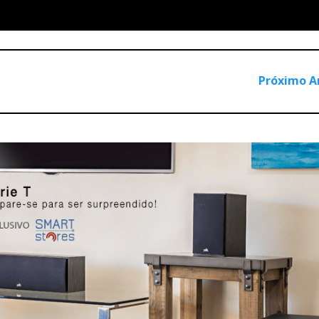
Próximo A
a HDMI, o Denon DVD-2500BT oferece toda a pureza do sinal d
 fps (Full HD), bem como áudio digital estéreo, obtido a parti
eja o seu formato original.
definição codificado nos discos DVD e Blu-ray, o DVD-2500BT 
V com entrada HDMI – como é o caso de toda a gama actual de
s modelos AVR-3808 e AVR-4308.
unciona também como leitor de CD de áudio e é capaz de ler
dia Audio), reproduzir fotos digitais em formato JPEG (em 