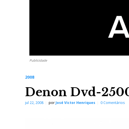
Publicidade
2008
Denon Dvd-250
jul 22, 2008
por
José Victor Henriques
0 Comentários