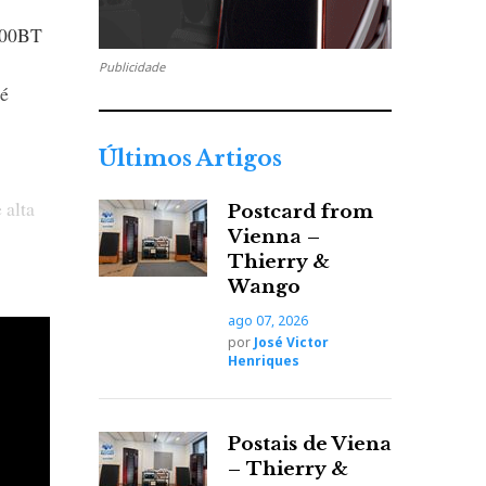
2500BT
Publicidade
 é
Últimos Artigos
 alta
Postcard from
Vienna –
Thierry &
Wango
ago 07, 2026
por
José Victor
Henriques
ídeo,
 Blu-
Postais de Viena
– Thierry &