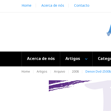
S
Home
Acerca de nós
Contacto
k
i
p
t
o
c
o
n
t
e
Acerca de nós
Artigos
Catego
n
t
Home
Artigos
Arquivo
2008
Denon Dvd-2500b