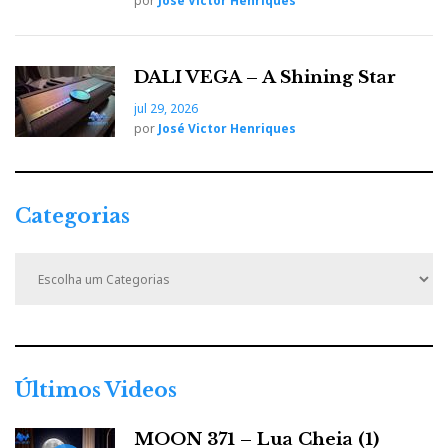
por
José Victor Henriques
DALI VEGA – A Shining Star
jul 29, 2026
por
José Victor Henriques
Categorias
C
a
t
e
g
o
r
Últimos Videos
i
a
MOON 371 – Lua Cheia (1)
s