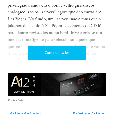
privilegiada ainda era o bom e velho gira-discos
analógico, são os “servers” agora que dão cartas em
Las Vegas. No fundo, um “server” não é mais que a
jukebox do século XXI. Põem-se centenas de CD lá
para dentro registados numa hard-drive e cria-se um
interface inteligente para seleccionar aquele que
queremos. Até ao dia em que hard-drive pifar e vai ter
de começar tudo de novo... Isto para não falar nas
Continuar a ler
“toneladas” de jitter que nos “servem” com o sinal.
John Atkinson testou o “server” da McIntosh e mediu
jitter na casa dos nanosegundos, quando as melhores
fontes digitais andam abaixo dos 150 picosegundos.
Talvez seja por isso que a Lyngdorf me disse que não
Publicidade
vai comercializar o seu “server” enquanto não arranjar
Artigo Anterior
Próximo Artigo