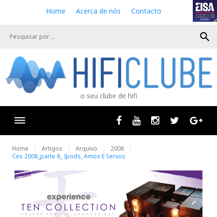
S
Home
Acerca de nós
Contacto
k
i
search
p
t
o
c
o
n
o seu clube de hifi
t
e
n
Facebook
Youtube
Instagram
Twitter
Goog
t
Home
Artigos
Arquivo
2008
Ces 2008_parte 8_ Ipods, Amos E Servos