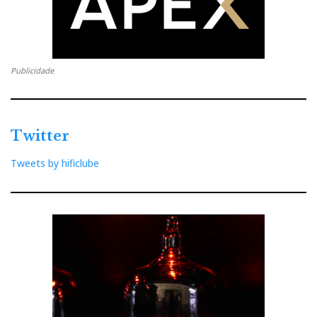
Publicidade
Twitter
Tweets by hificlube