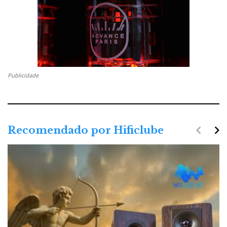
Publicidade
navigate_before
navigate_next
Recomendado por Hificlube