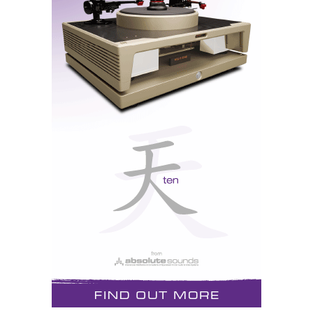
A Sooloos funciona um pouco como a Nespresso:
compra-se o controlador e a drive e podem depois
arquivar-se os CDs em discos rígidos de até 3
terabytes, incluindo as capas para poder escolher com
o dedo no ecrã! Segundo percebi, também se podem
comprar já discos rígidos com CDs gravados.
Para já o Sooloos tem uma enorme desvantagem:
aquilo funciona apenas como um arquivo de CDs.
Não dá para fazer downloads da iTunes. Mas pode
servir para carregar o seu iPod.
Sonneteer Morpheus
O Morpheus da Sonneteer, por exemplo, é um