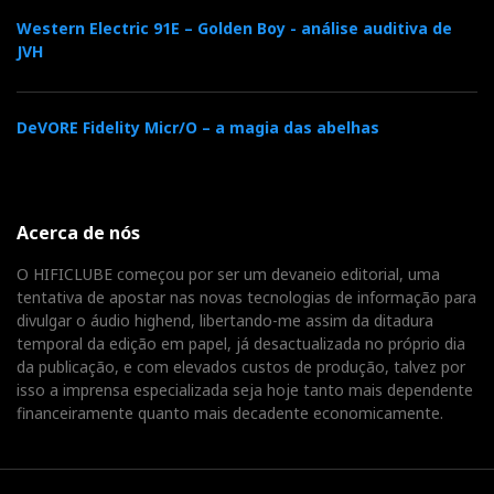
Western Electric 91E – Golden Boy - análise auditiva de
JVH
Uma constipação forte e feia - made in Portugal -, que
se agravou com o tempo instável e os ainda mais
instáveis ares condicionados de las Vegas, impediu-
DeVORE Fidelity Micr/O – a magia das abelhas
me de estar presente a tempo e horas em duas das
mais importantes apresentações 'hors-concours' da
CES 2008, no recato luxuoso da Hotel Mirage:
Acerca de nós
VIVID AUDIO GIYA e WILSON AUDIO THOR
HAMMER. Mas eu não podia deixar os leitores no
O HIFICLUBE começou por ser um devaneio editorial, uma
escuro, pelo que aqui vai alguma informação já
tentativa de apostar nas novas tecnologias de informação para
divulgar o áudio highend, libertando-me assim da ditadura
disponível na Net. Isto de ir a Roma e não ver o papa...
temporal da edição em papel, já desactualizada no próprio dia
da publicação, e com elevados custos de produção, talvez por
isso a imprensa especializada seja hoje tanto mais dependente
VIVID AUDIO GIYA
financeiramente quanto mais decadente economicamente.
São o regresso de Laurence Dickie à origens Nautilus.