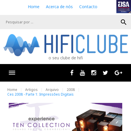
S
Home
Acerca de nós
Contacto
k
i
search
p
t
o
c
o
n
o seu clube de hifi
t
e
n
Facebook
Youtube
Instagram
Twitter
Goog
t
Home
Artigos
Arquivo
2008
Ces 2008 - Parte 1: Impressões Digitais