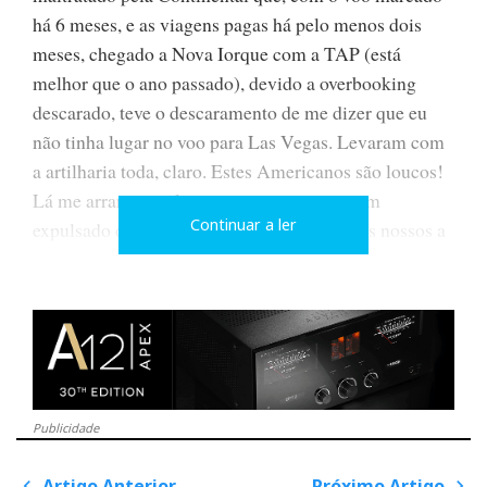
há 6 meses, e as viagens pagas há pelo menos dois
meses, chegado a Nova Iorque com a TAP (está
melhor que o ano passado), devido a overbooking
descarado, teve o descaramento de me dizer que eu
não tinha lugar no voo para Las Vegas. Levaram com
a artilharia toda, claro. Estes Americanos são loucos!
Lá me arranjaram lugar, não sem antes terem
Continuar a ler
expulsado do avião dois outros compatriotas nossos a
troco de um punhado de dólares, um deles de nome
Ribeiro, a quem daqui agradeço ter trocado de lugar
comigo para poder ficar sentado ao pé da minha
esposa.
Publicidade
Mas com algum esforço e perseverança há sempre no
Venetian algo de novo para mostrar aos leitores do
Artigo Anterior
Próximo Artigo