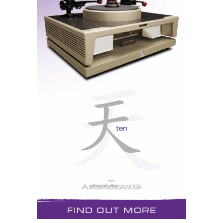
tecnológicos.
ARS
O Emitter Blue Executive surgiu em Las Vegas na
versão B, com nova placa de circuito de circuito a
ouro e fonte de alimentação redesenhada.
CONRAD-JOHNSON
Quatro novos modelos, entre eles o prévio ET2