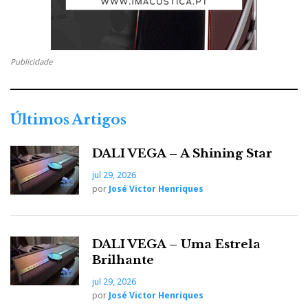
As Strada são uma estrada aberta para o som de
cinema, algures entre as Diva Ti e as Reference AV.
Publicidade
JEFF ROWLAND
Últimos Artigos
DALI VEGA – A Shining Star
jul 29, 2026
por
José Victor Henriques
O regresso ao highend puro com o prévio
DALI VEGA – Uma Estrela
(alimentação a baterias) Criterion e o amplificador
Brilhante
integrado Continuum.
jul 29, 2026
por
José Victor Henriques