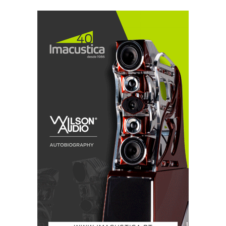
O prévio na foto fully balanced (ainda sem nome
próprio) foi criado para fazer par com o amplificador
Hovland Stratos.
GALLO