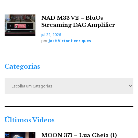
LYNGDORD
NAD M33 V2 – BluOs
Streaming DAC Amplifier
jul 22, 2026
por
José Victor Henriques
Processador AV para oito canais e TDA-2300
Categorias
amplificador digital modular.
C
a
MCINTOSH
t
e
g
o
r
Últimos Videos
i
a
MOON 371 – Lua Cheia (1)
s