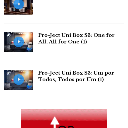
O MT-10 não será o gira-discos dos meus sonhos, mas
a coerência estética da marca é inegável. Os genes do
Mac estão todos lá.
Pro-Ject Uni Box S3: One for
NUFORCE
All, All for One (1)
Pro-Ject Uni Box S3: Um por
Todos, Todos por Um (1)
Sistema de mesa Icon-1 e colunas S-1: um som
incrível por um preço ainda mais incrível. Menos de
200 dólares pelo amplificador e outro tanto pelas