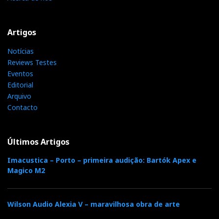
americano os wasps estão a perder a maioria. No
áudio também. Este é o novo leitor CD Shanling
MC3000.
Artigos
Notícias
Reviews Testes
Eventos
UNISON
Editorial
Arquivo
Contacto
70 W, Classe AB, push-pull Ultralinear c/ um
tradicional conjunto de válvulas
Últimos Artigos
ECC83/12AX7/KT88. O painel frontal do P70 é
Imacustica – Porto – primeira audição: Bartók Apex e
fabricado em cristal de Murano/Veneza. Lindo é dizer
Magico M2
pouco...
Wilson Audio Alexia V – maravilhosa obra de arte
WADIA