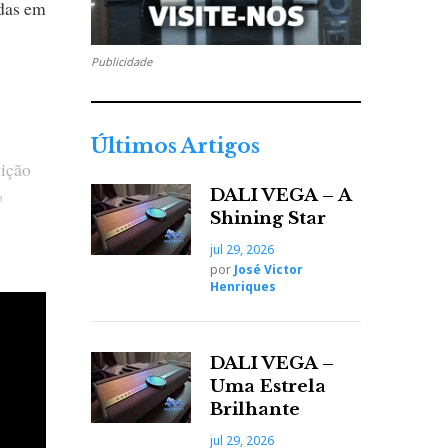
idas em
Publicidade
Últimos Artigos
uição
o
DALI VEGA – A
Shining Star
jul 29, 2026
por
José Victor
Henriques
a
DALI VEGA –
Uma Estrela
Brilhante
jul 29, 2026