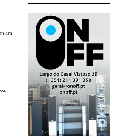
om era
m
sse