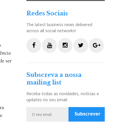
Redes Sociais
The latest business news delivered
across all social networks!
o
ência
F
Y
I
T
G
de ser
a
o
n
w
o
c
u
s
i
o
Subscreva a nossa
e
t
t
t
g
mailing list
b
u
a
t
l
o
b
g
e
e
Receba todas as novidades, notícias e
o
e
r
r
P
updates no seu email.
k
a
l
ra
m
u
Subscrever
 e
s