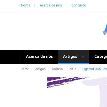
S
Home
Acerca de nós
Contacto
k
i
p
t
o
c
o
n
t
e
Acerca de nós
Artigos
Catego
n
t
Home
Artigos
Arquivo
2007
Highend 2007 - Mu