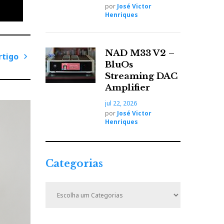
por
José Victor
Henriques
m soar
NAD M33 V2 –
rtigo
BluOs
P
Streaming DAC
r
Amplifier
ó
jul 22, 2026
x
 Mick
por
José Victor
i
Henriques
m
o
A
Categorias
r
t
C
i
a
t
g
e
o