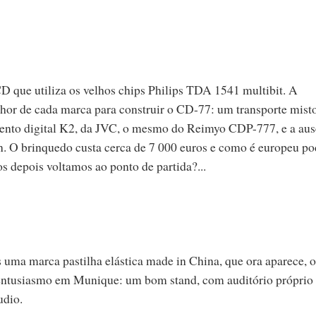
D que utiliza os velhos chips Philips TDA 1541 multibit. A
or de cada marca para construir o CD-77: um transporte mist
amento digital K2, da JVC, o mesmo do Reimyo CDP-777, e a aus
en. O brinquedo custa cerca de 7 000 euros e como é europeu po
s depois voltamos ao ponto de partida?...
ma marca pastilha elástica made in China, que ora aparece, o
entusiasmo em Munique: um bom stand, com auditório próprio
udio.