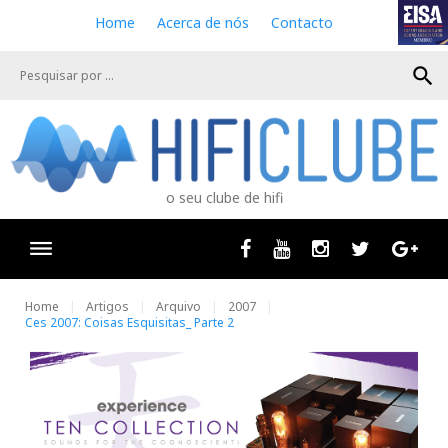
S
Home
Acerca de nós
Contacto
k
i
search
p
t
o
c
o
n
o seu clube de hifi
t
e
n
Facebook
Youtube
Instagram
Twitter
Goog
t
Home
Artigos
Arquivo
2007
Ces 2007: Coisas Esquisitas_ Parte 2