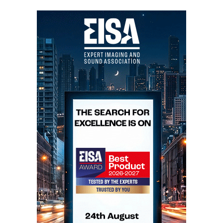
JANSZEN
Estes painéis electrostáticos são montados assim
mesmo inclinados. Pelo que ouvi, só tenho a dizer que
quem torto nasce…
KEF
KEF Wireless System
O sistema sem fios da KEF é interessante, mas para já
é só para 2-canais e eu acho que os cabos eléctricos e
os transformadores que se vêem na foto ainda são