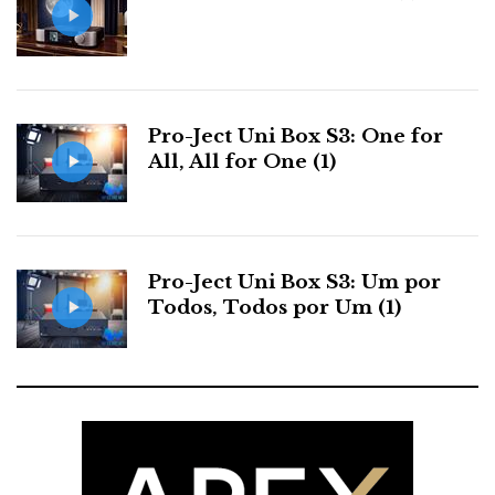
Pioneer apresentou um sistema car-audio highend,
designado por Carrosseria:
Pioner RSA9X, digital car amplifier
Pro-Ject Uni Box S3: One for
All, All for One (1)
Poderosos amplificadores digitais car-audio
alimentavam
as estranhas colunas PRS,
Pro-Ject Uni Box S3: Um por
Todos, Todos por Um (1)
tendo como fonte um rádio para automóvel. E não é
que aquilo até tocava bem!...
TEAC
Teac CD Recorder