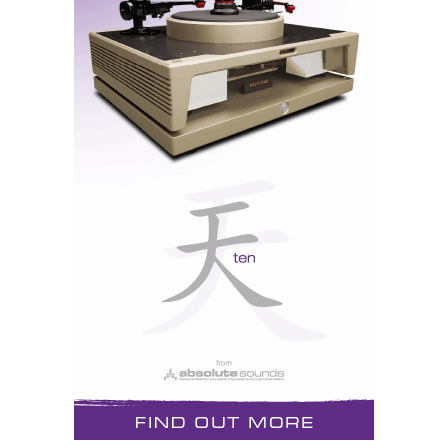
Sala de 'massagem acústica' da Eminent
Technology - e com colunas electrostáticas!...
A ventoinha que se vê à esquerda não está lá para
refrescar, mas sim para aquecer o som: TRW 17
Infrasonic Woofer. Ou seja um “subwoofer” rotativo
que “abana” as orelhas e gira para gerar frequências
até 1Hz! Flat de 30Hz até 1Hz! TRW 17 Infrasonic
Woofer. Ou seja um “subwoofer” rotativo que “abana”
as orelhas e gira para gerar frequências até 1Hz! Flat
de 30Hz até 1Hz! O ano passado já tinha falado dele,
e fiz até um vídeo que podem ver
aqui.
GREEN MOUNTAIN
Green Mountain Calypso