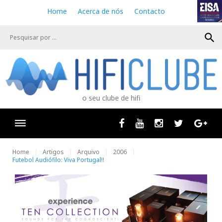
S
Home
Acerca de nós
Contacto
k
i
search
p
t
o
c
o
n
o seu clube de hifi
t
e
n
Facebook
Youtube
Instagram
Twitter
Goog
t
Home
Artigos
Arquivo
2006
Futebol Audiófilo: Viva Portugal!!