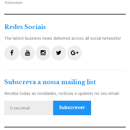
Publicidade
Redes Sociais
The latest business news delivered across all social networks!
F
Y
I
T
G
a
o
n
w
o
c
u
s
i
o
Subscreva a nossa mailing list
e
t
t
t
g
b
u
a
t
l
Receba todas as novidades, notícias e updates no seu email.
o
b
g
e
e
o
e
r
r
P
Subscrever
k
a
l
m
u
s