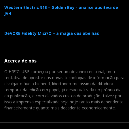
Western Electric 91E – Golden Boy - análise auditiva de
JVH
DeVORE Fidelity Micr/O – a magia das abelhas
Acerca de nós
O HIFICLUBE começou por ser um devaneio editorial, uma
tentativa de apostar nas novas tecnologias de informação para
Para o nosso Miguel, eu proponho um par de colunas
divulgar o áudio highend, libertando-me assim da ditadura
temporal da edição em papel, já desactualizada no próprio dia
JBL Everest amplificado por electrónica digital Ayre
da publicação, e com elevados custos de produção, talvez por
MX-R. A fonte deixo ao gosto e imaginação dele. Até
isso a imprensa especializada seja hoje tanto mais dependente
pode ser um iPod, porque aqui o que conta é a garra e
financeiramente quanto mais decadente economicamente.
a velocidade…Só assim o som do hip-hop vai estar ao
nível do teu talento, Miguel!...