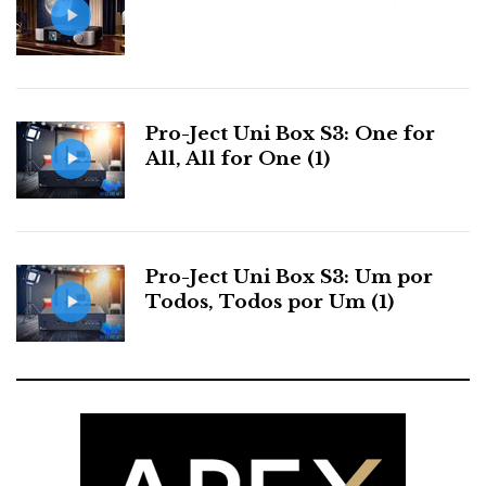
Para o nosso Ricardo Carvalho, que, como já todos
Pro-Ject Uni Box S3: One for
sabíamos, e ficou de novo provado, os tem no sítio, eu
All, All for One (1)
sugiro também um par de monoblocos NuForce 9.
Porque esta tecnologia tem tido junto dos fabricantes
de amplificadores convencionais o efeito de um
pontapé nos ditos…
Pro-Ject Uni Box S3: Um por
Todos, Todos por Um (1)
NUNO VALENTE