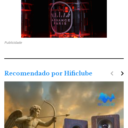
Publicidade
navigate_before
navigate_next
Recomendado por Hificlube