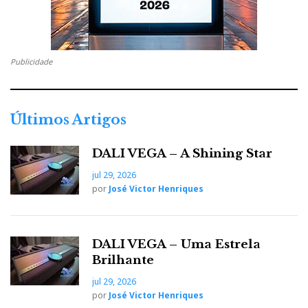
Publicidade
RICARDO CARVALHO
Últimos Artigos
DALI VEGA – A Shining Star
jul 29, 2026
por
José Victor Henriques
DALI VEGA – Uma Estrela
Brilhante
jul 29, 2026
por
José Victor Henriques
O acesso de loucura de Rooney está explicado. Tal