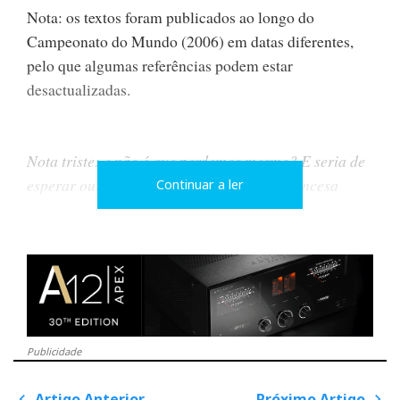
Nota: os textos foram publicados ao longo do
Campeonato do Mundo (2006) em datas diferentes,
pelo que algumas referências podem estar
desactualizadas.
Nota triste: e não é que perdemos mesmo? E seria de
esperar outra coisa, contra uma equipa francesa
Continuar a ler
maioritariamente africana, que o zelota Le Pen
considera não-representativa da França, quando o
lema da FIFA para o Campeonato do Mundo era um
rotundo e oportuno 'Não ao Racismo', e o próximo
Campeonato já está marcado para a África do Sul, de
Mandela?...É a política, estúpido!...
Publicidade
Artigo Anterior
Próximo Artigo