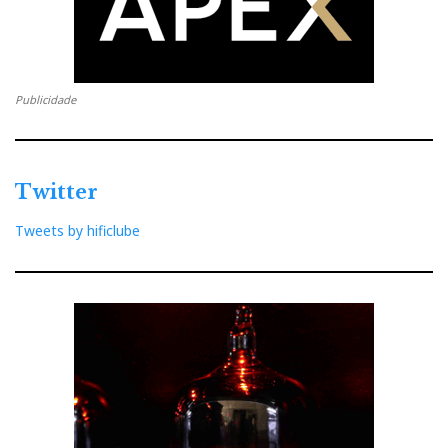
Publicidade
Twitter
O Nuno é como o LP: o anúncio da sua morte foi
Tweets by hificlube
muito exagerado. O Adriaanse disse que estava
acabado, que não tinha força para se aguentar no Porto
e na Selecção, e blá, blá, e lá correu com ele. Ora o
Nuno tem sido um valente, ali no lado esquerdo da
nossa defesa: um ligeiro empeno, um estalo ou um
risco de vez em quando, tal como o LP, ah!, mas
aquela musicalidade futebolística é inegável…