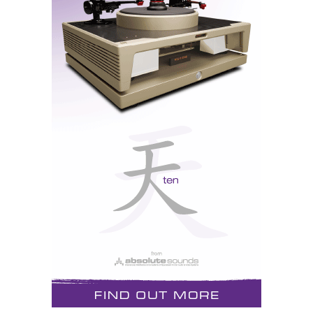
Se os Portugueses já o admiravam, a peça montada
pela SIC com a ajuda de surdos- mudos brasileiros,
que lhe leram os lábios, dando voz à catadupa de
emoções que vive em campo, humaniza-o ainda mais.
O jornal 24 Horas já tinha feito algo de semelhante
com jogadores Portugueses, e aquilo era só asneira
que fervia: f…-se, c'um c…lho, p…ta que o pariu,
gandas c…brões - ao contrário Felipão reza: Virgem
Santíssima rogai por nós...