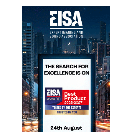
Felipão é a base, o suporte de todo o espectro
futebolístico na Selecção Nacional, a tal última oitava
mítica de que todos já ouviram falar mas poucos
ouviram tocar. Os Portugueses sentem-se hoje como
eu me senti quando ouvi pela primeira vez as
Avantgarde Trio+BassHorn. É uma sensação de
plenitude quase religiosa.
A Selecção Portuguesa é um sistema de som bem
afinado, no qual agudos, médios e graves fazem parte
de um todo harmónico. Faltava-lhe a profundidade
telúrica de Felipão, severo e macio para os jogadores,
e 'bronqueiro' quanto baste, rosnando aos adversários
quando eles lhe faltam ao respeito…