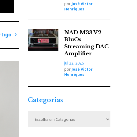
por
José Victor
to de
Henriques
 que é
zir as
NAD M33 V2 –
rtigo
BluOs
P
Streaming DAC
r
Amplifier
ó
jul 22, 2026
x
por
José Victor
i
Henriques
mais
m
o
zação
A
Categorias
r
m
t
C
bra do
i
a
de um
t
g
e
o