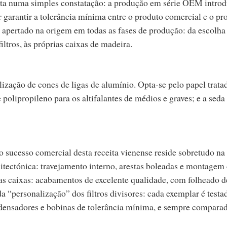
enta numa simples constatação: a produção em série OEM intro
 garantir a tolerância mínima entre o produto comercial e o pr
o apertado na origem em todas as fases de produção: da escolha
iltros, às próprias caixas de madeira.
ização de cones de ligas de alumínio. Opta-se pelo papel trata
polipropileno para os altifalantes de médios e graves; e a sed
o sucesso comercial desta receita vienense reside sobretudo na
itectónica: travejamento interno, arestas boleadas e montagem
das caixas: acabamentos de excelente qualidade, com folheado d
a “personalização” dos filtros divisores: cada exemplar é testa
ndensadores e bobinas de tolerância mínima, e sempre compar