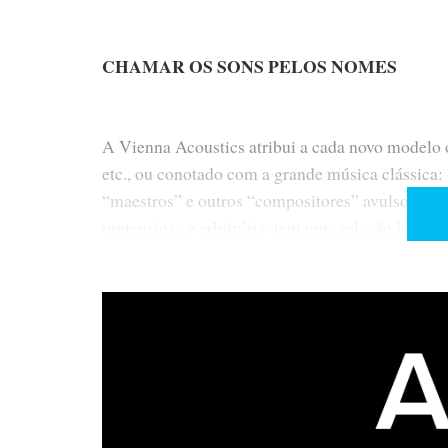
CHAMAR OS SONS PELOS NOMES
A Vienna Acoustics atribui a cada novo modelo
etc., ou conotado com a grande música clássica:
“maestros” e outros “compositores” avulsos é o 
pretensiosa e arbitrária: tem uma relação lógica
“típicas” do compositor nomeado. Quando se pe
“Beethoven”, por exemplo, tem muito mais “efect
“timbales” para os graves).
O QUARTETO ERA DE CORDAS