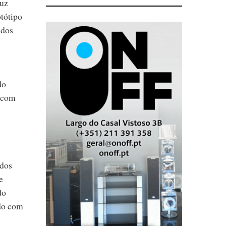
duz
otótipo
 dos
do
a com
 dos
e
do
ado com