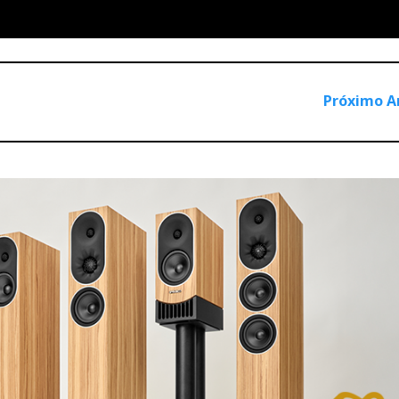
a sinfonia. Mas ficou sobretudo famoso por ter criado o quarte
 decisão da Vienna Acoustics de dar o seu nome a este requintado
x26 cm) para colocar na estante ou sobre suporte adequado. O
a o dotar também da “dimensão” sonora necessária para reprodu
Próximo A
'Concert Grand' tem, contudo, inovações que o tornam, não só 
 na reprodução da sua obra.E Haydn compôs sobretudo para
se pela concisão de meios: além das cordas, é recorrente a utili
eição. A opção por um pequeno médio-grave de 6 polegadas e u
 cúpula (para compensar a predominância de agudos fortes na o
futável. A inclusão característica do(s) fagote(s) nos baixos e 
ão provisória em
lá
do timbale em
sol
para obter o famoso