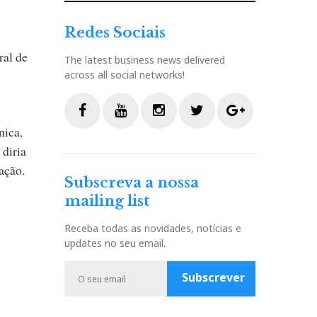
Redes Sociais
ral de
The latest business news delivered
across all social networks!
nica,
F
Y
I
T
G
 diria
a
o
n
w
o
ação.
c
u
s
i
o
Subscreva a nossa
e
t
t
t
g
mailing list
b
u
a
t
l
o
b
g
e
e
Receba todas as novidades, notícias e
o
e
r
r
P
updates no seu email.
k
a
l
m
u
Subscrever
s