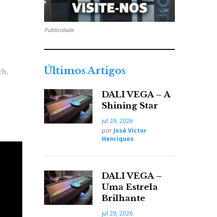
Publicidade
ch,
Últimos Artigos
DALI VEGA – A
Shining Star
jul 29, 2026
elo
por
José Victor
Henriques
DALI VEGA –
Uma Estrela
Brilhante
jul 29, 2026