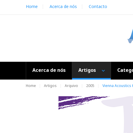
S
Home
Acerca de nós
Contacto
k
i
p
t
o
c
o
n
t
e
Acerca de nós
Artigos
Catego
n
t
Home
Artigos
Arquivo
2005
Vienna Acoustics