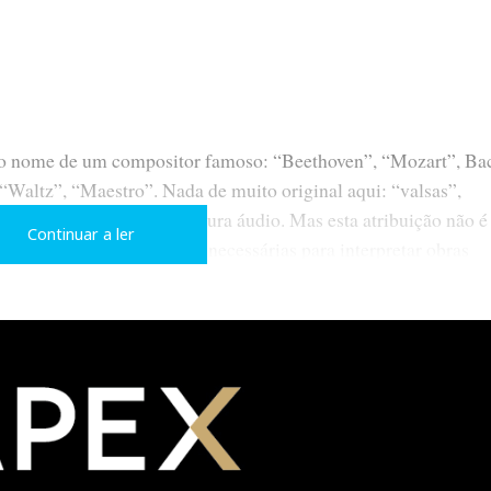
 o nome de um compositor famoso: “Beethoven”, “Mozart”, Ba
 “Waltz”, “Maestro”. Nada de muito original aqui: “valsas”,
que não falta na nomenclatura áudio. Mas esta atribuição não é
Continuar a ler
 com as forças em presença necessárias para interpretar obras
nsa em Beethoven, pensa-se na “Nona Sinfonia”. Assim o mod
ivos em palco”: coluna-de-chão de 3-vias e banda larga (três