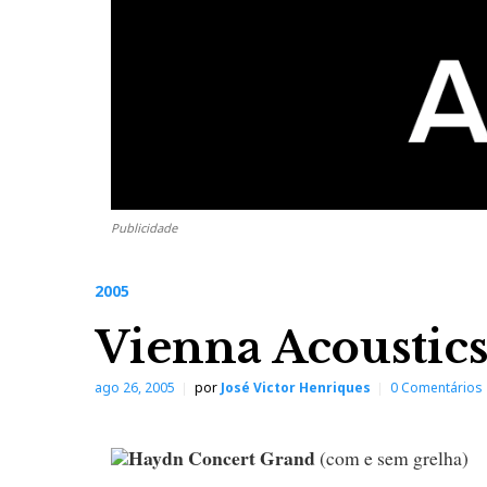
Publicidade
2005
Vienna Acoustic
ago 26, 2005
por
José Victor Henriques
0 Comentários
Haydn Concert Grand
(com e sem grelha)