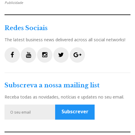
Publicidade
Redes Sociais
The latest business news delivered across all social networks!
F
Y
I
T
G
a
o
n
w
o
c
u
s
i
o
Subscreva a nossa mailing list
e
t
t
t
g
b
u
a
t
l
Receba todas as novidades, notícias e updates no seu email.
o
b
g
e
e
o
e
r
r
P
Subscrever
k
a
l
m
u
s