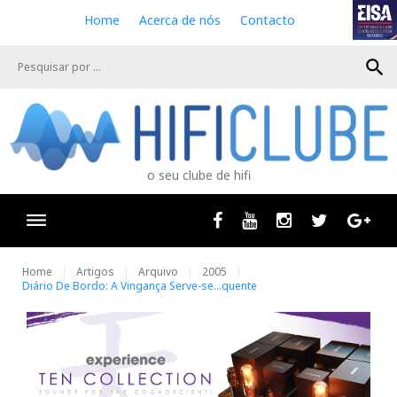
S
Home
Acerca de nós
Contacto
k
i
search
p
t
o
c
o
n
o seu clube de hifi
t
e
n
Facebook
Youtube
Instagram
Twitter
Goog
t
Home
Artigos
Arquivo
2005
Diário De Bordo: A Vingança Serve-se...quente