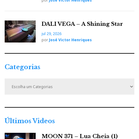
por
José Victor Henriques
DALI VEGA – A Shining Star
jul 29, 2026
por
José Victor Henriques
Categorias
C
a
t
e
g
o
r
Últimos Videos
i
a
MOON 371 – Lua Cheia (1)
s