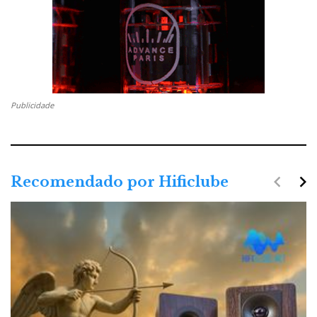
Publicidade
navigate_before
navigate_next
Recomendado por Hificlube