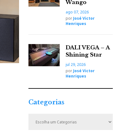
Wango
g
o
ago 07, 2026
por
José Victor
Henriques
DALI VEGA – A
Shining Star
jul 29, 2026
por
José Victor
Henriques
Categorias
C
a
t
e