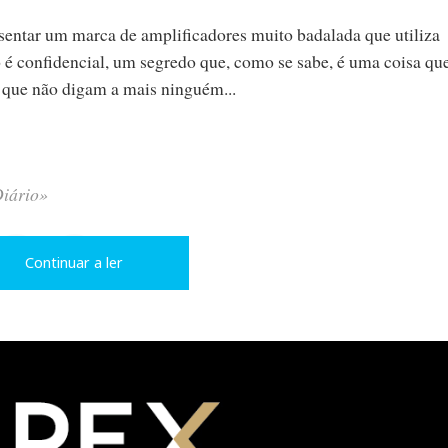
resentar um marca de amplificadores muito badalada que utiliza
o é confidencial, um segredo que, como se sabe, é uma coisa qu
e que não digam a mais ninguém...
Diário»
L
P
Continuar a ler
i
i
n
n
k
t