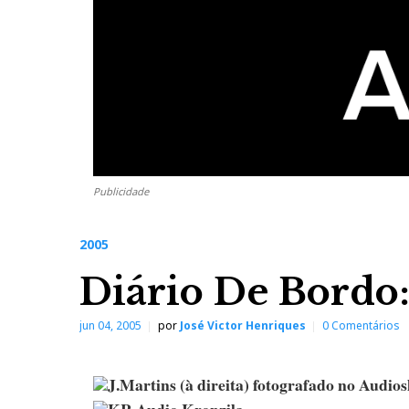
Publicidade
2005
Diário De Bordo:
jun 04, 2005
por
José Victor Henriques
0 Comentários
J.Martins (à direita) fotografado no Audi
KR Audio Kronzila