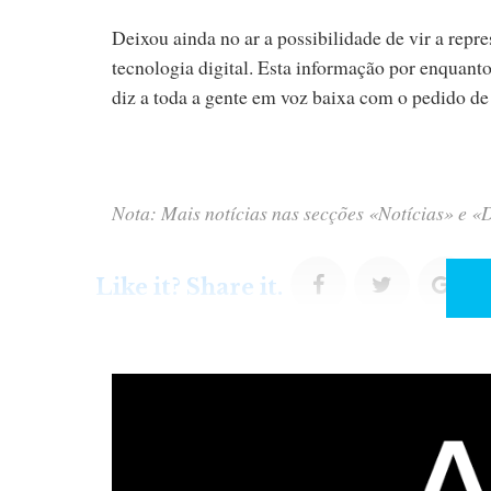
Deixou ainda no ar a possibilidade de vir a rep
tecnologia digital. Esta informação por enquant
diz a toda a gente em voz baixa com o pedido d
Nota: Mais notícias nas secções «Notícias» e «
F
T
G
Like it? Share it.
a
w
o
c
i
o
e
t
g