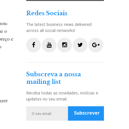
Redes Sociais
mou-
The latest business news delivered
ue o
across all social networks!
preço e
o
F
Y
I
T
G
a
o
n
w
o
c
u
s
i
o
Subscreva a nossa
e
t
t
t
g
mailing list
b
u
a
t
l
o
b
g
e
e
Receba todas as novidades, notícias e
o
e
r
r
P
updates no seu email.
azer
k
a
l
m
u
Subscrever
s