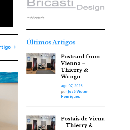
Publicidade
Últimos Artigos
rtigo
Postcard from
P
Vienna –
r
Thierry &
ó
Wango
x
i
ago 07, 2026
m
por
José Victor
Henriques
o
A
r
Postais de Viena
t
– Thierry &
i