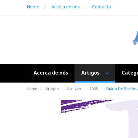
S
Home
Acerca de nós
Contacto
k
i
p
t
o
c
o
n
t
e
Acerca de nós
Artigos
Catego
n
t
Home
Artigos
Arquivo
2005
Diário De Bordo: 