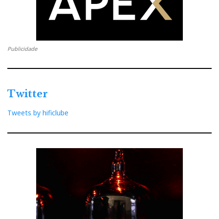
Publicidade
Twitter
Tweets by hificlube