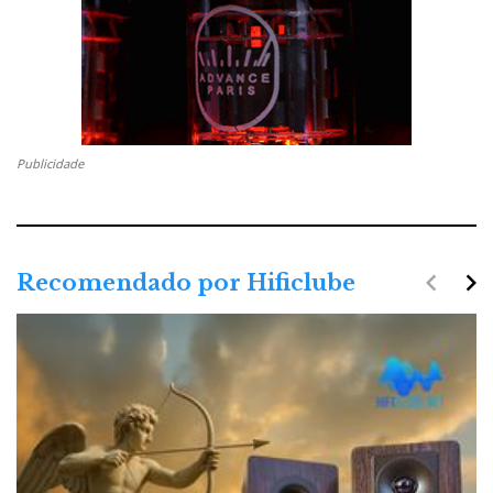
Publicidade
navigate_before
navigate_next
Recomendado por Hificlube