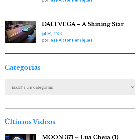
por
José Victor Henriques
DALI VEGA – A Shining Star
jul 29, 2026
por
José Victor Henriques
Categorias
C
a
t
e
g
o
r
Últimos Videos
i
a
MOON 371 – Lua Cheia (1)
s