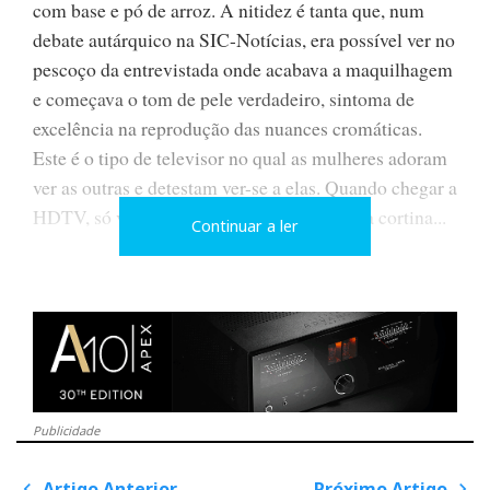
com base e pó de arroz. A nitidez é tanta que, num
debate autárquico na SIC-Notícias, era possível ver no
pescoço da entrevistada onde acabava a maquilhagem
e começava o tom de pele verdadeiro, sintoma de
excelência na reprodução das nuances cromáticas.
Este é o tipo de televisor no qual as mulheres adoram
ver as outras e detestam ver-se a elas. Quando chegar a
HDTV, só vão deixar-se filmar atrás de uma cortina...
Continuar a ler
Os puristas podem ir ainda mais longe e afinar cada
cor principal em separado, mas eu deixava isso para
os especialistas. Neste campo, não sou um
especialista, sou apenas um consumidor informado.
Como, aliás, são a maior parte dos nossos críticos de
Publicidade
áudio e de música, o que não os impede de opinar...
Artigo Anterior
Próximo Artigo