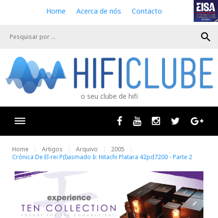
S
Home
Acerca de nós
Contacto
k
i
search
p
t
o
c
o
n
o seu clube de hifi
t
e
n
Facebook
Youtube
Instagram
Twitter
Goog
t
Home
Artigos
Arquivo
2005
Crónica De El-rei P(l)asmado Ii: Hitachi Platara 42pd7200 - Parte 2