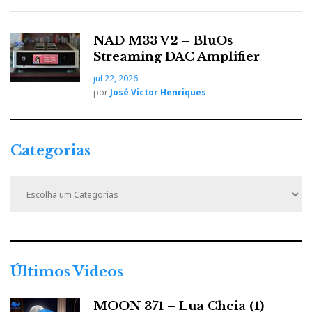
NAD M33 V2 – BluOs
Streaming DAC Amplifier
jul 22, 2026
por
José Victor Henriques
Categorias
C
a
t
e
g
o
r
Últimos Videos
i
a
MOON 371 – Lua Cheia (1)
s