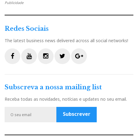
Publicidade
Redes Sociais
The latest business news delivered across all social networks!
F
Y
I
T
G
a
o
n
w
o
c
u
s
i
o
Subscreva a nossa mailing list
e
t
t
t
g
b
u
a
t
l
Receba todas as novidades, notícias e updates no seu email.
o
b
g
e
e
o
e
r
r
P
Subscrever
k
a
l
m
u
s