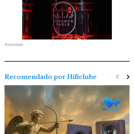
Publicidade
navigate_before
navigate_next
Recomendado por Hificlube