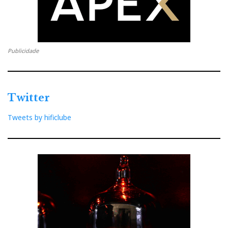
Publicidade
Twitter
Tweets by hificlube