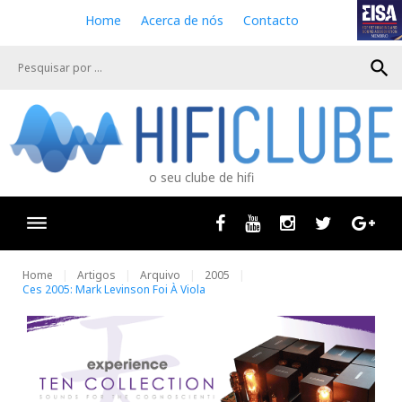
S
Home
Acerca de nós
Contacto
k
i
search
p
t
o
c
o
n
o seu clube de hifi
t
e
n
Facebook
Youtube
Instagram
Twitter
Goog
t
Home
Artigos
Arquivo
2005
Ces 2005: Mark Levinson Foi À Viola