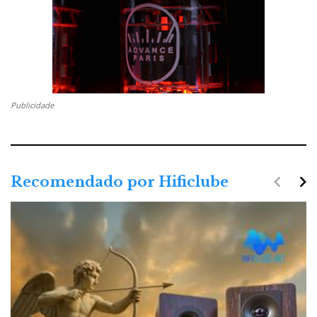
Publicidade
navigate_before
navigate_next
Recomendado por Hificlube