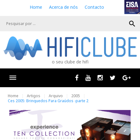
S
Home
Acerca de nós
Contacto
k
i
search
p
t
o
c
o
n
o seu clube de hifi
t
e
n
Facebook
Youtube
Instagram
Twitter
Goog
t
Home
Artigos
Arquivo
2005
Ces 2005: Brinquedos Para Graúdos -parte 2