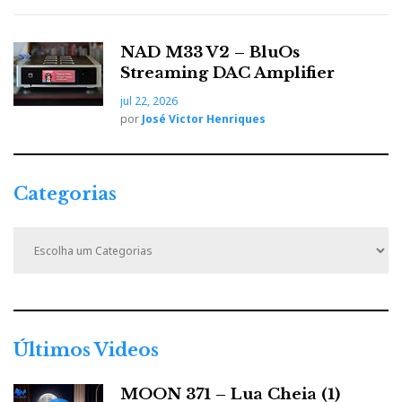
NAD M33 V2 – BluOs
Streaming DAC Amplifier
jul 22, 2026
por
José Victor Henriques
Categorias
C
a
t
e
g
o
r
Últimos Videos
i
a
MOON 371 – Lua Cheia (1)
s