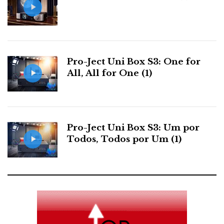
Maior Desilusão
Pro-Ject Uni Box S3: One for
All, All for One (1)
O sistema Sonus Faber Stradivari+Audio Research !
Que as Sonus Faber são superlativas e belas , já
sabiamos ! mas algo correu mal ! Seria da sala ? das
escolhas musicais ? A vontade de impressionar ,
Pro-Ject Uni Box S3: Um por
Todos, Todos por Um (1)
aumentando volume para além do necessário?
Ninguém compra um produto deste calibre, para o
usar como PA !
Jorge Barreto