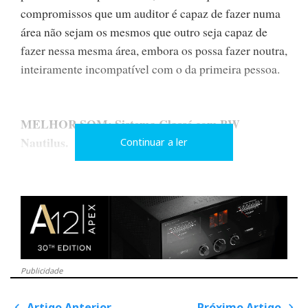
compromissos que um auditor é capaz de fazer numa
área não sejam os mesmos que outro seja capaz de
fazer nessa mesma área, embora os possa fazer noutra,
inteiramente incompatível com o da primeira pessoa.
MELHOR SOM: Sistema Classé com BW
Nautilus.
Continuar a ler
Resumo numa palavra (lembrem-se das prioridades de
cada um): o único onde senti um 'cheirinho' a ritmo
(timing). Música para mim sem ritmo é uma
xaropada...
Publicidade
2º MELHOR SOM :Sonus Faber Stradivari + AR
Artigo Anterior
Próximo Artigo