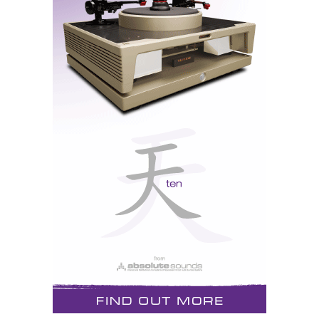
entender a inquietação do cão de um amigo meu que
só sai de casa quando o dono o leva a passear. No meu
entender, um ponto na política comercial a rever: o
'possível ' cliente gosta e precisa de se sentir livre...
RESTANTES SONS: Pouco a salientar...
Sala Ajasom/Clube do Audio
Por azar, ouvi duas músicas às quais estou muito
habituado: a Jojo faltou-lhe a emoção e o salivar
característicos dessa interpretação de Brel e, no
Cantar Alentejano do Zeca, nem por sombras se
vislumbrou a típica voz gutural do nosso saudoso