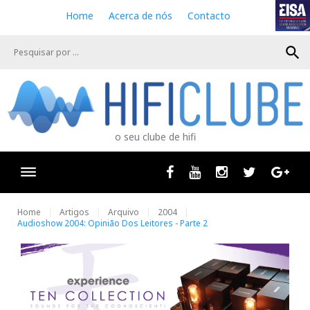
S
Home
Acerca de nós
Contacto
k
i
search
p
t
o
c
o
n
o seu clube de hifi
t
e
n
Facebook
Youtube
Instagram
Twitter
Goog
t
Home
Artigos
Arquivo
2004
Audioshow 2004: Opinião Dos Leitores - Parte 2