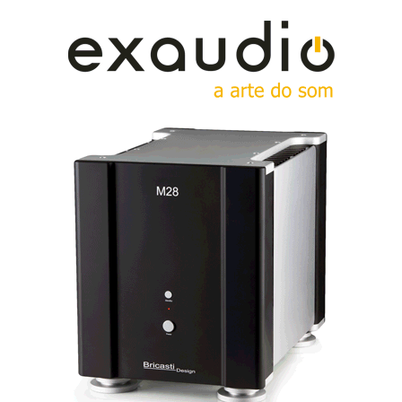
alguns audiófilos dão às coisas técnicas) onde o
representante da Audio Analogue, pessoa
simpatiquísima, mostrou à plateia à saciedade
o'cuidado' e 'conhecimento' investido em alguns
aparelhos de audio.
Uma nota final: foi com prazer que senti um renovado
interesse no Audio de dois canais e uma colocação do
AV no lugar que lhe pertence, o Home
Entertainment...
Jorge Santos aka Tube Dude (CdA)