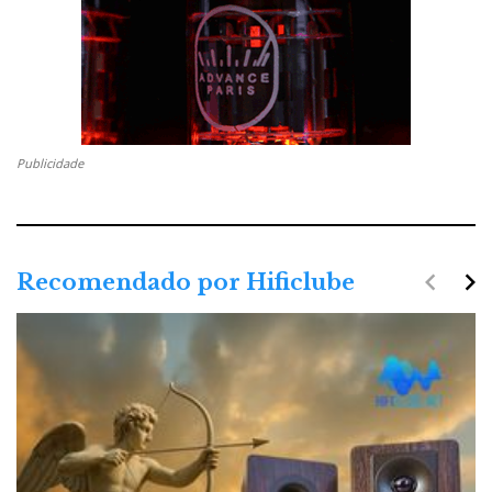
Publicidade
navigate_before
navigate_next
Recomendado por Hificlube