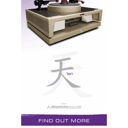
ouvintes em voo e lhes vomitam as notas na cara. Mas
gosta de se apresentar na boca do palco, bem à vista
de todos. Daqui resulta um inusitado poder de
resolução (detalhes antes escondidos na mistura
tornam-se de súbito evidentes como sucede com a
compressão benigna dos amplificadores a válvulas).
Creio mesmo que é esta presença (elevado «startling
factor» dos sons isolados) e a claridade prenhe de
pormenores acústicos que brilham num fundo escuro
de silêncio que melhor o definem.
O controlo sobre os graves é espantoso, e só peca no
autoritarismo excessivo, no sentido em que a polícia
de costumes confunde também por vezes imaginação
com devassidão: gosto dos baixos com um pouco
mais de rédea solta, só não gosto quando tomam o