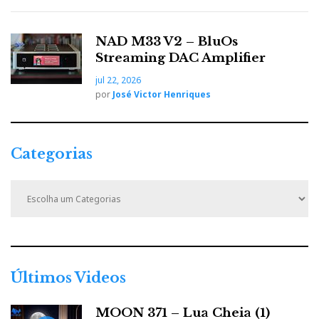
NAD M33 V2 – BluOs
Streaming DAC Amplifier
jul 22, 2026
por
José Victor Henriques
Categorias
C
a
t
e
g
o
r
Últimos Videos
i
a
MOON 371 – Lua Cheia (1)
s