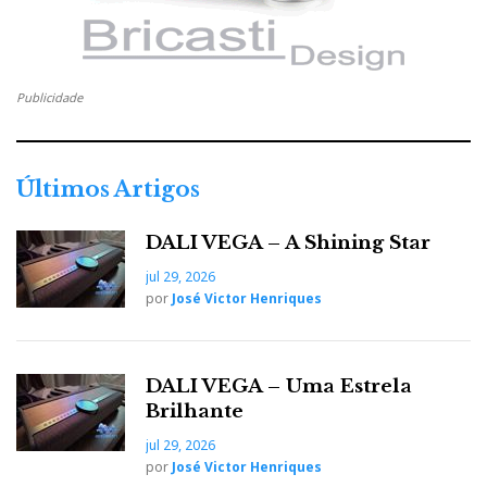
e
s
Publicidade
t
Últimos Artigos
DALI VEGA – A Shining Star
jul 29, 2026
por
José Victor Henriques
DALI VEGA – Uma Estrela
Brilhante
jul 29, 2026
por
José Victor Henriques