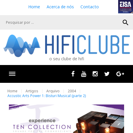
S
Home
Acerca de nós
Contacto
k
i
search
p
t
o
c
o
n
o seu clube de hifi
t
e
n
Facebook
Youtube
Instagram
Twitter
Goog
t
Home
Artigos
Arquivo
2004
Accustic Arts Power 1: Bisturi Musical (parte 2)