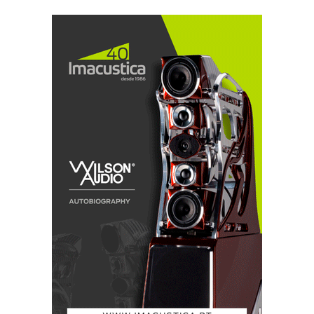
harmonia di bellezze diverse!».
Sendo latinos, os italianos da Pathos são curiosamente
cultores da língua grega clássica. E escolhem sempre
palavras ricas de significado.
«Pathos», do grego páthos, significa sofrimento, ou
algo de destrutivo e doloroso. Num conceito mais
amplo, contudo, pode ser entendido como uma
imagem algo indefenida de algo que pressentimos que
nos está reservado mas que nem a nossa imaginação
consegue antecipar». Normalmente é mau, o que não
abona em favor da escolha do nome, mas no caso do
«TT» até era bom. A única dor foi a de o ver partir.