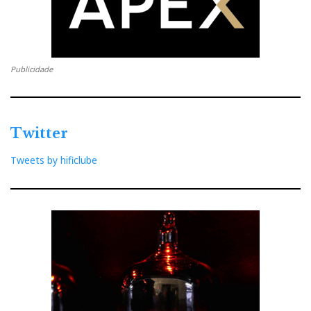
Publicidade
Twitter
Tweets by hificlube