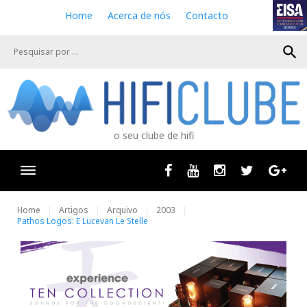
S
Home
Acerca de nós
Contacto
k
i
search
p
t
o
c
o
n
o seu clube de hifi
t
e
n
Facebook
Youtube
Instagram
Twitter
Goog
t
Home
Artigos
Arquivo
2003
Pathos Logos: E Lucevan Le Stelle