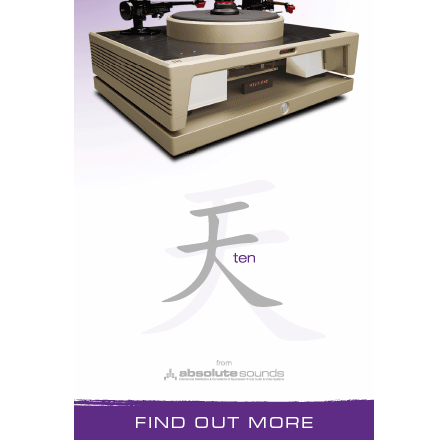
meu próprio deleite optei pelas não-balanceadas para
o grosso da audição. Até porque o excelente leitor-
SACD Sony XA-777es não tem saídas balanceadas. E
eu já não consigo passar sem a minha dieta de Super
Audio CD...
Os bornes de ligação dos cabos de coluna (Nordost
Valhalla) são metálicos, daqueles que exigem chave
sextavada de aperto, sem protecção plástica e com
entrada para bananas, ao arrepio de todas as normas
europeias de segurança. A verdade seja dita: estas
normas foram-nos impostas pelos países nórdicos,
talvez por receio de que um cidadão bêbado
apanhasse, além da bebedeira, um choque (como?)
numa coisa destas. Como o senhor Berlusconi só é
europeu até onde lhe convém, e os italianos têm bom