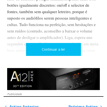
botões igualmente discretos: on/off e selector de
fontes, também sem qualquer letreiro, porque é
suposto os audiófilos serem pessoas inteligentes e
cultas. Tudo funciona na perfeição, sem hesitações e
sem ruídos (contudo, aconselho a baixar o volume
antes de desligar o amplificador). Liga, espera uns
segundos que as válvulas aqueçam, e é tudo: em meia-
Continuar a ler
hora atinge o esplendor acústico e não precisa (nem
deve) deixá-lo ligado permanentemente (poupa as
válvulas).
Na parte de trás, os habituais pares de fichas RCA das
entradas de linha (não tem «Phono» para gira-discos),
mais duas entradas balanceadas; e duas saídas: uma
Publicidade
para atacar um amplificador externo outra para o
Artigo Anterior
Próximo Artigo