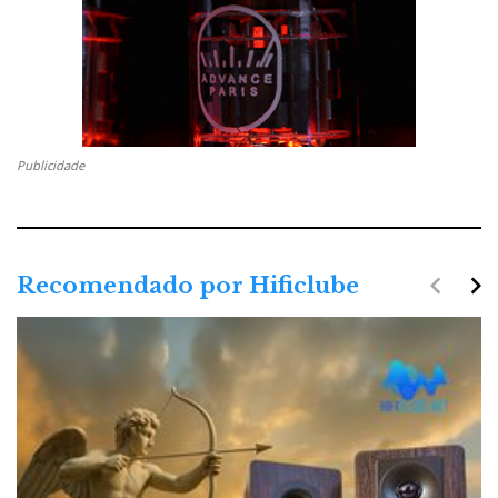
Publicidade
navigate_before
navigate_next
Recomendado por Hificlube