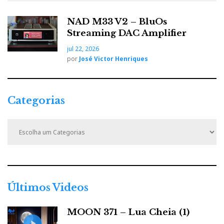
NAD M33 V2 – BluOs
Streaming DAC Amplifier
jul 22, 2026
por
José Victor Henriques
Categorias
C
a
t
e
g
o
r
Últimos Videos
i
a
MOON 371 – Lua Cheia (1)
s