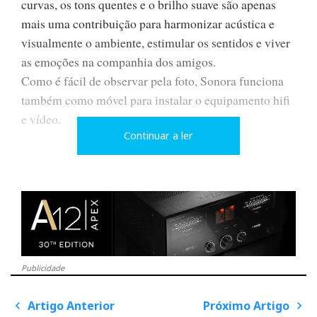
curvas, os tons quentes e o brilho suave são apenas
mais uma contribuição para harmonizar acústica e
visualmente o ambiente, estimular os sentidos e viver
as emoções na companhia dos amigos.
Como é fácil de observar pela foto, Sonora funciona
também como móvel para instalar o equipamento hifi
e vídeo.
Continuar a ler
É mais uma ideia interessante da fértil indústria do
móvel italiana. Numa feira de móveis talvez não
vendessem a ideia mas associando-a a conceitos caros
aos audiófilos e convidando fabricantes de
equipamento de renome, como a KR Enterprises
(veja-se o amplificador a válvulas Kronzilla ao
Publicidade
centro), as vantagens de uma tal empreitada tornam-se
Artigo Anterior
Próximo Artigo
mais óbvias e lógicas. É assim como sentar uma
P
o