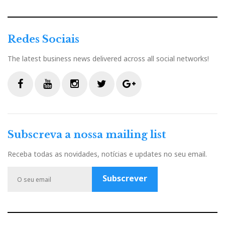
Redes Sociais
The latest business news delivered across all social networks!
F
Y
I
T
G
a
o
n
w
o
c
u
s
i
o
Subscreva a nossa mailing list
e
t
t
t
g
b
u
a
t
l
Receba todas as novidades, notícias e updates no seu email.
o
b
g
e
e
o
e
r
r
P
Subscrever
k
a
l
m
u
s