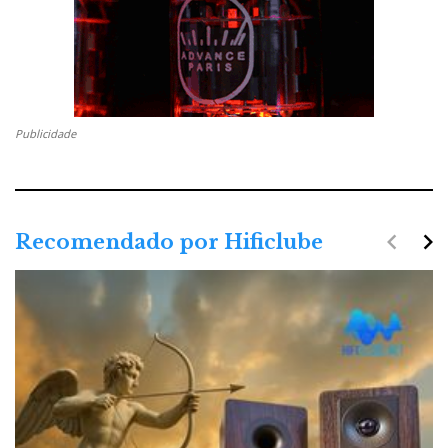
Publicidade
navigate_before
navigate_next
Recomendado por Hificlube