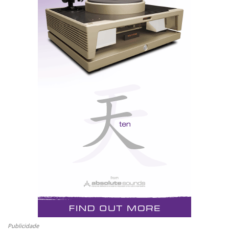
s
t
Publicidade