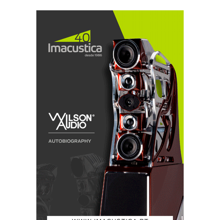
amplificadores e colunas de som que podem
eventualmente entrar em oscilação. O filtro 3 é o mais
espectacular: +5,5dB no nível de saída «a la» Theta
(pode sobrecarregar alguns andares de entrada). É o
tipo de filtro que lhe atira a cantora para o colo: Let's
rock, baby! ...
Mano a mano
A principal inovação do Sony SCS XA-9000es é a
saída i-Link. Hélas, não foi possível utilizá-la porque
o amplificador TA-9000es não está ainda disponível.
Quanto à bateria «triple power» de 18 conversores não
me soou como um enorme salto qualitativo em
relação ao excelente XA-777es (se vir um à venda