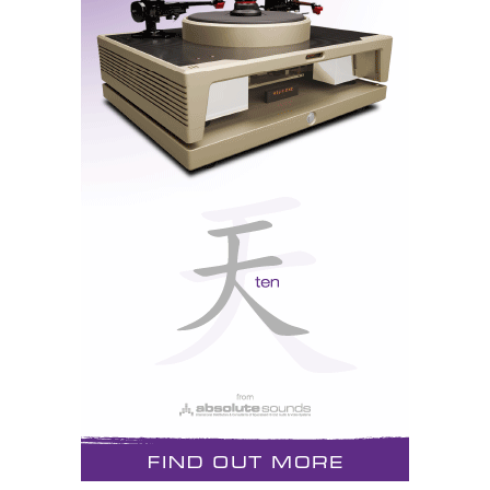
Largura de banda integral (até aos 180kHz) e uma
pendente suave sem alteração do nível de saída.
Filtro 2
Até aos 75kHz com a pendente mais rápida do grupo.
Tem um ganho insignificante no nível de saída de
+0,5dB em relação ao Filtro 1.
Filtro 3