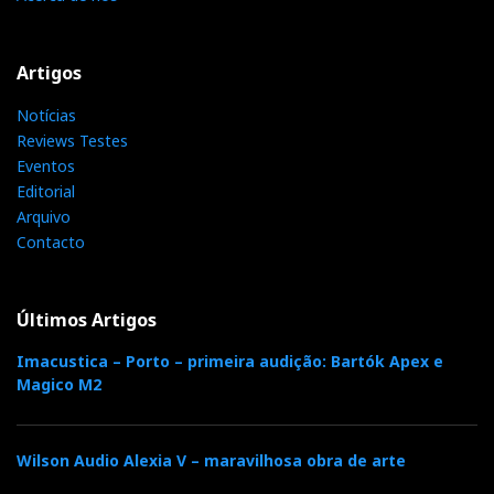
F
T
G
L
Like it? Share it.
Artigos
Notícias
a
w
o
i
P
Reviews Testes
Eventos
c
i
o
n
i
Editorial
Arquivo
e
t
g
k
n
Contacto
b
t
l
e
t
Últimos Artigos
o
e
e
d
e
Imacustica – Porto – primeira audição: Bartók Apex e
Magico M2
o
r
+
I
r
k
n
e
Wilson Audio Alexia V – maravilhosa obra de arte