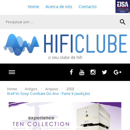
S
Home
Acerca de nós
Contacto
k
i
search
p
t
o
c
o
n
o seu clube de hifi
t
e
n
Facebook
Youtube
Instagram
Twitter
Goog
t
Home
Artigos
Arquivo
2003
Krell Vs Sony: Combate Do Ano - Parte Ii (audição)