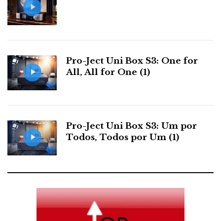
ambíguo que pode significar muita coisa: menos
definição, por exemplo) o que perde em energia,
definição e ataque (isto mesmo com os níveis
equilibrados). Mesmo assim é superior ao XA-9000es
que soa lento por comparação.
Pro-Ject Uni Box S3: One for
All, All for One (1)
A principal diferença entre os dois contendores está
no carácter do grave. E isso influencia de forma
audível todo o resto do espectro e até a imagem
Pro-Ject Uni Box S3: Um por
Todos, Todos por Um (1)
estereofónica. A separação lateral na boca do palco do
Sony é muito boa. Mas a diferenciação de
posicionamento no sentido da profundidade do Krell é
excepcional. Instrumentos reproduzidos no mesmo
canal que parecem estar juntos na mistura com o Sony
estão claramente separados com o Krell: a noção de
«atrás de» e «à frente de» é mais complicada de