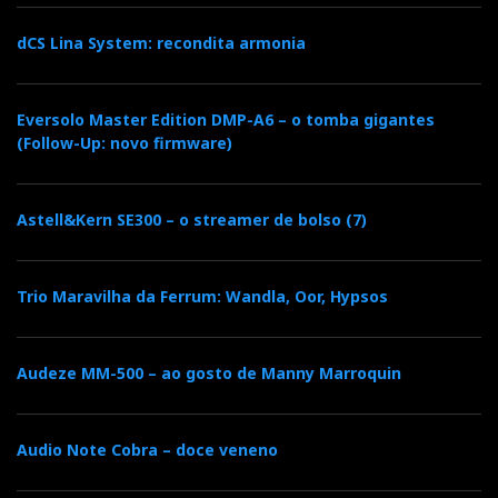
s
dCS Lina System: recondita armonia
t
Eversolo Master Edition DMP-A6 – o tomba gigantes
(Follow-Up: novo firmware)
Astell&Kern SE300 – o streamer de bolso (7)
Trio Maravilha da Ferrum: Wandla, Oor, Hypsos
Audeze MM-500 – ao gosto de Manny Marroquin
Audio Note Cobra – doce veneno