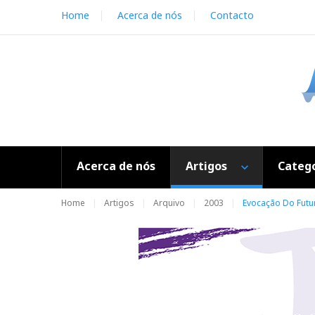
S
Home
Acerca de nós
Contacto
k
i
p
t
o
c
o
n
t
e
Acerca de nós
Artigos
Catego
n
t
Home
Artigos
Arquivo
2003
Evocação Do Futu