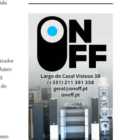
nda
izador
Antes
il
 do
como