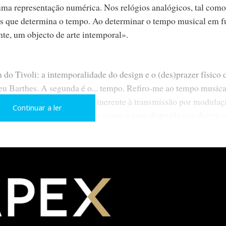
 uma representação numérica. Nos relógios analógicos, tal como
iros que determina o tempo. Ao determinar o tempo musical em 
nte, um objecto de arte intemporal».
do Tivoli: a intemporalidade do design e o (des)prazer físico 
eu Barthes. A segunda é o... tempo. Refiro-me ao tempo musica
erna que compensa o ruído inerente à transmissão por modulaç
Continuar a ler
ruído. Do ruído e da emoção, como a ama distraída que deitou 
que pude estabelecer com as emissões da Antena 1, 2 e 3 não 
oração, o Evoke à razão. E sem aparente razão: sei por experiê
sa XFM) que o sinal é digitalizado e comprimido antes de ser
ticamente puro. Talvez a diferença afinal esteja na excelência 
flex) do Tivoli: «Quando o sinal é de qualidade, o som resultante
 soarem encorpadas no limite do «dó de peito».