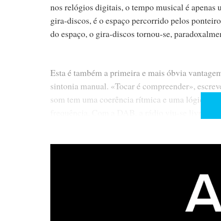
nos relógios digitais, o tempo musical é apenas
gira-discos, é o espaço percorrido pelos ponte
do espaço, o gira-discos tornou-se, paradoxalme
Esta é também a primeira e mais óbvia vantagem 
sintonia manual. «Tocar é compreender», escrev
som tem uma coerência rítmica e uma lógica int
frequência. Com a DAB, a rádio viu-se livre do 
fora com a água suja do banho. As comparações 
margem para dúvidas: o Tivoli One fala-nos ao c
radiofónica própria (Audiofilia Aguda, na saudo
emitido, pelo que o FM da nossa rádio não é gene
altifalante e respectiva caixa de ressonância (re
doce, cheio, natural, com as vozes masculinas a