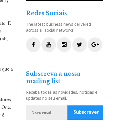
Redes Sociais
etc. E
The latest business news delivered
s
across all social networks!
(ah,
F
Y
I
T
G
a
o
n
w
o
u que a
c
u
s
i
o
Subscreva a nossa
e
t
t
t
g
mailing list
b
u
a
t
l
o
b
g
e
e
Receba todas as novidades, notícias e
o
e
r
r
P
updates no seu email.
ndores
k
a
l
e One.
m
u
Subscrever
e é
s
,