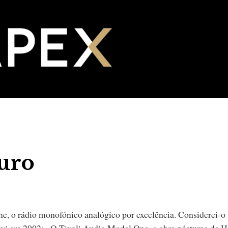
uro
e, o rádio monofónico analógico por excelência. Considerei-o
vi em 2002: «O Tivoli Audio Model One, a obra póstuma de H