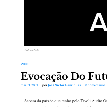
Publicidade
2003
Evocação Do Fut
mai 03, 2003
por
José Victor Henriques
0 Comentários
Sabem da paixão que tenho pelo Tivoli Audio On
mesmo um dos quatro melhores produtos que ou