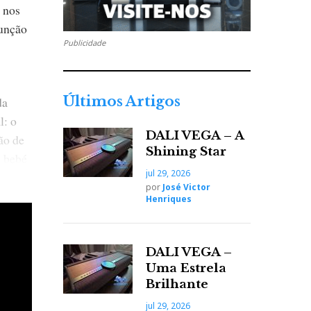
 nos
função
Publicidade
Últimos Artigos
da
l: o
DALI VEGA – A
ão de
Shining Star
o bebé
jul 29, 2026
deixam
por
José Victor
ncia
Henriques
do
 é
DALI VEGA –
Uma Estrela
Brilhante
jul 29, 2026