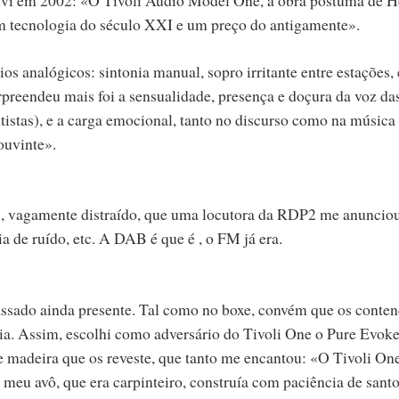
m tecnologia do século XXI e um preço do antigamente».
ios analógicos: sintonia manual, sopro irritante entre estações, 
preendeu mais foi a sensualidade, presença e doçura da voz da
istas), e a carga emocional, tanto no discurso como na música 
 ouvinte».
s, vagamente distraído, que uma locutora da RDP2 me anuncio
 de ruído, etc. A DAB é que é , o FM já era.
assado ainda presente. Tal como no boxe, convém que os conte
a. Assim, escolhi como adversário do Tivoli One o Pure Evok
 madeira que os reveste, que tanto me encantou: «O Tivoli On
meu avô, que era carpinteiro, construía com paciência de santo