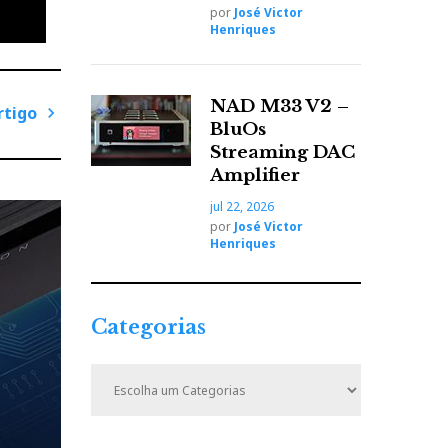
por
José Victor
e eu
Henriques
 este
as é
o (pode
NAD M33 V2 –
rtigo
 de
BluOs
P
Streaming DAC
uto
r
Amplifier
volas
ó
jul 22, 2026
era -
x
por
José Victor
i
Henriques
m
o
A
Categorias
r
t
C
i
a
t
g
e
o