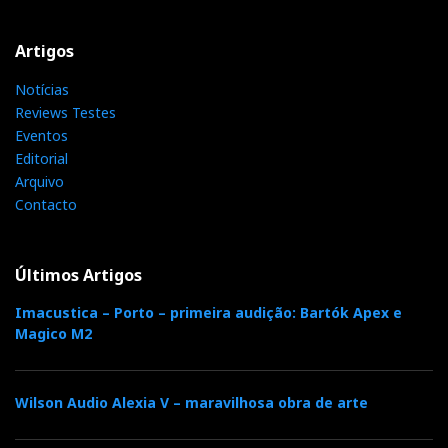
Desconheço a marca e o modelo. Pelas fotos parece
Artigos
um produto tipicamente japonês (Hitachi, Technics).
Por outro lado, e sendo inglês, também lembra o velho
Notícias
Garrard. Talvez algum leitor possa ajudar...
Reviews Testes
Eventos
Editorial
Arquivo
Contacto
F
T
G
L
Like it? Share it.
Últimos Artigos
a
w
o
i
P
Imacustica – Porto – primeira audição: Bartók Apex e
c
i
o
n
i
Magico M2
e
t
g
k
n
Wilson Audio Alexia V – maravilhosa obra de arte
b
t
l
e
t