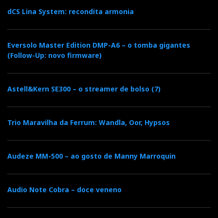
dCS Lina System: recondita armonia
o
e
e
d
e
o
r
+
I
r
Eversolo Master Edition DMP-A6 – o tomba gigantes
(Follow-Up: novo firmware)
k
n
e
Astell&Kern SE300 – o streamer de bolso (7)
s
t
Trio Maravilha da Ferrum: Wandla, Oor, Hypsos
Audeze MM-500 – ao gosto de Manny Marroquin
Audio Note Cobra – doce veneno