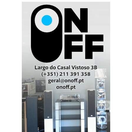
tem preço...
Eu não disse que tinha um 20 guardado para um
Denon. Mas há sempre um leitor-SACD desconhecido
que espera por nós. Pode ser Denon, ou Accuphase,
ou Krell, ou Theta, etc....
Para um «audiófilo fanático» que tenha um
equipamento complementar capaz de «deixar passar»
as diferenças, justifica o preço, sem dúvida...