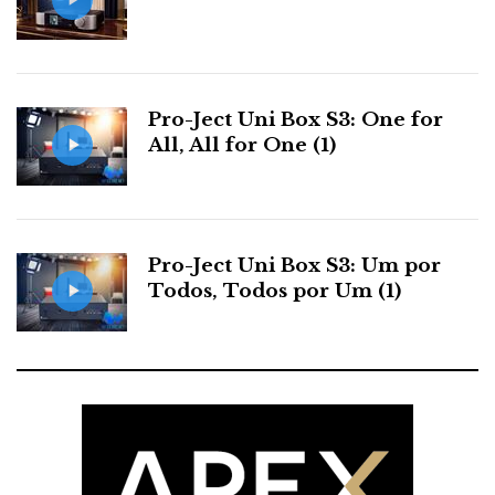
especial só para membros do hifi clube.
Em resumo, a tocha ilumina, era bom que todos os
Pro-Ject Uni Box S3: One for
All, All for One (1)
outros andassem um pouco mais depressa.
Pro-Ject Uni Box S3: Um por
Nuno Silva
Todos, Todos por Um (1)
Hificlube responde:
Obrigado, Nuno, pelo apoio. Pedro Henriques, meu