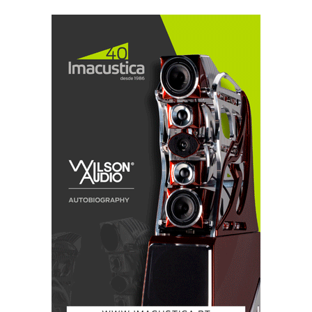
de câmara me soaram muitas vezes como se
«pudessem estar lá em baixo» de facto. É um bom
sinal.
IMACÚSTICA: ML CLARITY+KRELL
O Krell SACD Standard+KAV400xi+Clarity
mereciam um palco mais digno. Mas é isso que
distingue os verdadeiros artistas: exibem-se na rua no
meio dos passantes e têm o condão de lhes chamar a
atenção e suscitar o aplauso. E, enquanto conversava,
entre amigos e discos, a textura correcta do naipe de
metais da orquestra sinfónica puxou-me