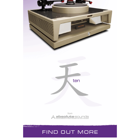
Em 2002, escrevi: «Ouvi bom som de CD na JM
Audio. Seria das colunas Amphion, dos
amplificadores Vincent, do transporte/conversor
Northstar Design ou do tratamento acústico da sala?
Um mistério que gostaria de deslindar». Nunca
cheguei a deslindar. Mas este ano não escapa.
EDECINE: ARAGON+KLIPSCH
Toda a gente me diz: grande som o da
Manley+Klipsch. Falhei o controle: se fosse um rally
paper perdia pontos. Entrei na porta errada: estava
tudo às escuras (projectava-se ET na parede com uma