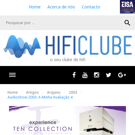
S
Home
Acerca de nós
Contacto
k
i
search
p
t
o
c
o
n
o seu clube de hifi
t
e
n
Facebook
Youtube
Instagram
Twitter
Goog
t
Home
Artigos
Arquivo
2003
Audioshow 2003: A Minha Avaliação 4