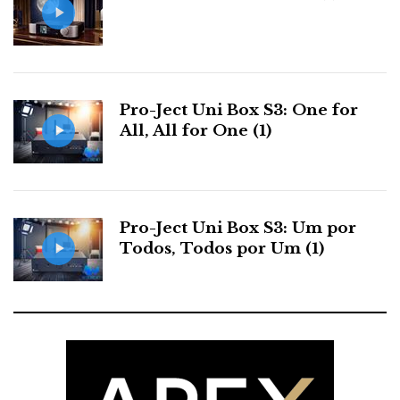
como parece - maravilhosa e doce, com a
musicalidade intrínseca que só a deusa do amor poder
ter.
Pro-Ject Uni Box S3: One for
Distribuidor:
Delaudio
All, All for One (1)
Fabricante:
TAGMcLaren
Pro-Ject Uni Box S3: Um por
Todos, Todos por Um (1)
F
T
G
L
Like it? Share it.
a
w
o
i
P
c
i
o
n
i
e
t
g
k
n