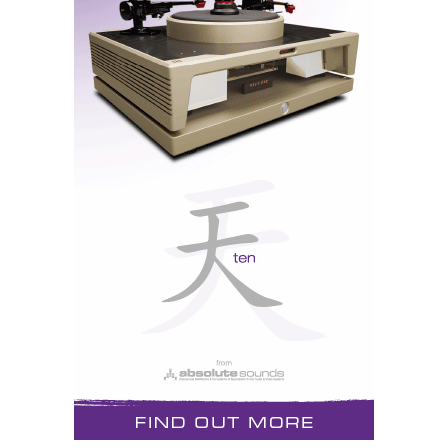
O controlo remoto é outro modelo de design, com um
suporte que o mantém elevado sobre a mesa, à mão-
de-pegar, embora as linhas direitas contrastem com as
formas redondas e sensuais do aparelho que comanda.
Apetece acariciar a pintura passando sobre ela a mão
espalmada, sentir com os dedos a sensualidade
aerodinâmica do design e a pele acetinada, como se
faz a um automóvel novo que se acabou de comprar. O
desejo de «tocar» Aphrodite - e de a «pôr a tocar» - é
compulsivo. A pintura é resistente, e as impressões
digitais (de dedo) limpam-se com facilidade. Aliás,
mal se vêem, tal como o pó acumulado, embora a
tentação de ir buscar a cera do automóvel para lhe
puxar o lustro seja grande. Tenho um amigo que passa
a vida a encerar o carro. O que não faria ele a