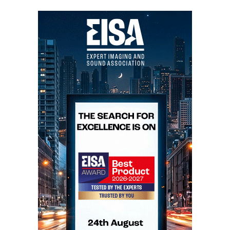
o respectivo circuito de conversão D/A AK4393
96kHz, 24 bit, 128-times oversampling) utilizado nos
modelos AV32R e DPA32RDAB ), o sintonizador
T32R e o amplificador 60iRv, com alguns
refinamentos concebidos durante o desenvolvimento
do amplificador multicanal 100x5R. Apenas no leitor-
CD, ou melhor, no transporte digital, se optou por um
mecanismo Sony OEM em detrimento do Philips
CDM12 utilizado no CDT20R-T2L. O prato em
alumínio rígido garante uma maior estabilidade do
mecanismo rotativo, e a TAGMcLaren considera que
a sua performance é superior à do 20R (o mecanismo
Philips revelou-se, contudo, mais apto que o Sony
para ultrapassar os obstáculos digitais do disco-teste
da Pièrre Vérany).