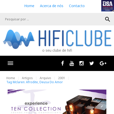
S
Home
Acerca de nós
Contacto
k
i
search
p
t
o
c
o
n
o seu clube de hifi
t
e
n
Facebook
Youtube
Instagram
Twitter
Goog
t
Home
Artigos
Arquivo
2001
Tag Mclaren: Afrodite, Deusa Do Amor