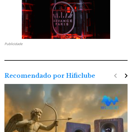
Publicidade
navigate_before
navigate_next
Recomendado por Hificlube