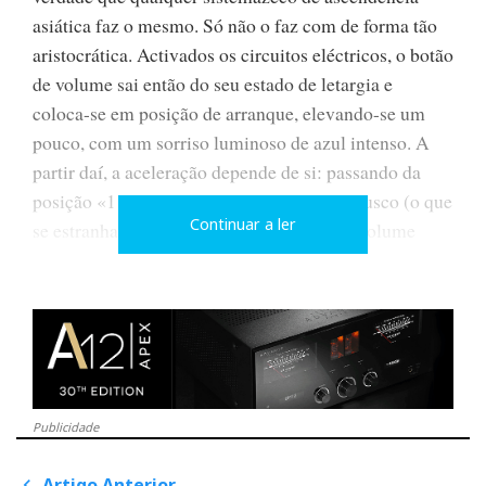
asiática faz o mesmo. Só não o faz com de forma tão
aristocrática. Activados os circuitos eléctricos, o botão
de volume sai então do seu estado de letargia e
coloca-se em posição de arranque, elevando-se um
pouco, com um sorriso luminoso de azul intenso. A
partir daí, a aceleração depende de si: passando da
posição «11 horas» o ganho é um pouco brusco (o que
Continuar a ler
se estranha tratando-se de um controlo de volume
analógico com processamento digital). A não ser que
se pretenda dar também aqui a ideia de que o «turbo»
entrou em acção?...
A tampa transparente abre-se deslizando suavemente
Publicidade
como a carlinga de um avião de caça, primeiro de
forma decidida, depois num movimento mais lento e
Artigo Anterior