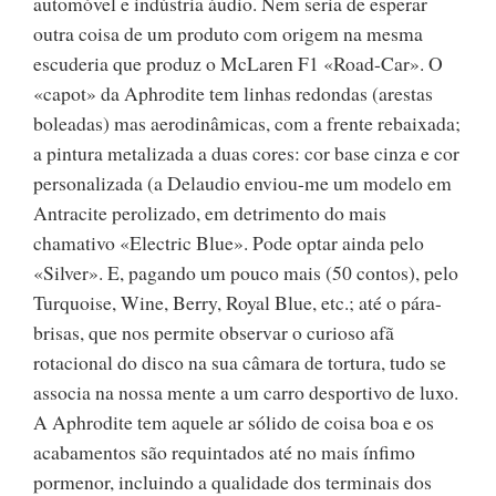
automóvel e indústria áudio. Nem seria de esperar
outra coisa de um produto com origem na mesma
escuderia que produz o McLaren F1 «Road-Car». O
«capot» da Aphrodite tem linhas redondas (arestas
boleadas) mas aerodinâmicas, com a frente rebaixada;
a pintura metalizada a duas cores: cor base cinza e cor
personalizada (a Delaudio enviou-me um modelo em
Antracite perolizado, em detrimento do mais
chamativo «Electric Blue». Pode optar ainda pelo
«Silver». E, pagando um pouco mais (50 contos), pelo
Turquoise, Wine, Berry, Royal Blue, etc.; até o pára-
brisas, que nos permite observar o curioso afã
rotacional do disco na sua câmara de tortura, tudo se
associa na nossa mente a um carro desportivo de luxo.
A Aphrodite tem aquele ar sólido de coisa boa e os
acabamentos são requintados até no mais ínfimo
pormenor, incluindo a qualidade dos terminais dos