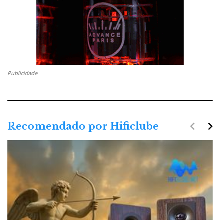
Publicidade
navigate_before
navigate_next
Recomendado por Hificlube