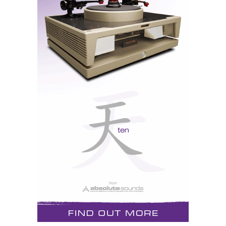
Já se sabe que isso não significa que vamos tirar mais
informação do disco apenas melhor informação,
porque com uma frequência de amostragem mais
elevada é possível efectuar a maior parte da filtragem
sob formato digital e utilizar filtros analógicos mais
suaves, logo menos agressivos para a pureza do sinal
áudio. A diferença não é muito grande, sou sincero.
Mas então porquê passei eu a ouvir música apenas
com o circuito de «upsampling» comutado? Porque
com alguns discos me pareceu que as vozes soavam
mais encorpadas, os graves mais articulados e os
agudos tinham menos grão (ausência de jitter?). Uma
pequena diferença que em áudio, diz-me a experiência
de vinte anos, custa normalmente uma fortuna para
obter.