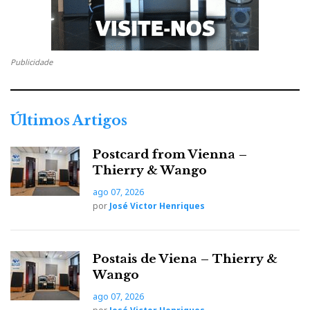
i
e
t
g
k
n
Publicidade
b
t
l
e
t
o
e
e
d
e
Últimos Artigos
o
r
+
I
r
Postcard from Vienna –
Thierry & Wango
k
n
e
ago 07, 2026
por
José Victor Henriques
s
t
Postais de Viena – Thierry &
Wango
ago 07, 2026