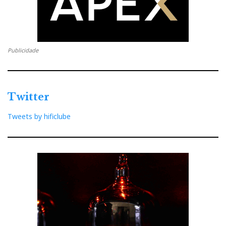
Publicidade
Twitter
Tweets by hificlube