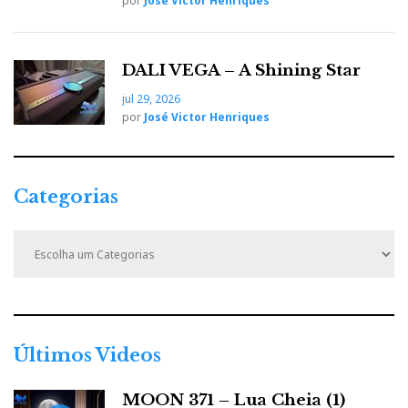
por
José Victor Henriques
DALI VEGA – A Shining Star
jul 29, 2026
por
José Victor Henriques
Categorias
C
a
t
e
g
o
r
Últimos Videos
i
a
MOON 371 – Lua Cheia (1)
s