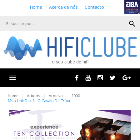
S
Home
Acerca de nós
Contacto
k
i
search
p
t
o
c
o
n
o seu clube de hifi
t
e
n
Facebook
Youtube
Instagram
Twitter
Goog
t
Home
Artigos
Arquivo
2000
Msb Link Dac Iii: O Cavalo De Tróia