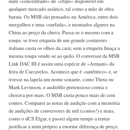
num «concentrado» de «chips» disponível em
qualquer mercado asiático, tal como a mão de obra
barata. Os MSB são pensados na América, entre dois
mergulhos e uma «surfada», e montados algures na
China ao preço da chuva. Passa-se o mesmo com a
roupa: se tiver etiqueta de um grande costureiro
italiano custa os olhos da cara; sem a etiqueta finaça a
mesma roupa vende-se ao quilo. O conversor da MSB
Link DAC III é assim uma espécie de «Armani» da
feira de Carcavelos. Acontece que é «autêntico» e, se
tivesse na lapela um nome sonante, como Theta ou
Mark Levinson, o audiófilo pretensioso comia e
chorava por mais. O MSB custa pouco mais de cem
contos. Comparei as notas de audição com a memória
de audições de conversores de mil (contos!) e mais,
como o dCS Elgar, e passei algum tempo a tentar
justificar a mim próprio a enorme diferença de preço,