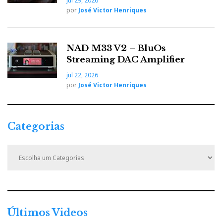
jul 29, 2026
por
José Victor Henriques
NAD M33 V2 – BluOs
Streaming DAC Amplifier
jul 22, 2026
por
José Victor Henriques
Categorias
C
a
t
e
g
o
r
Últimos Videos
i