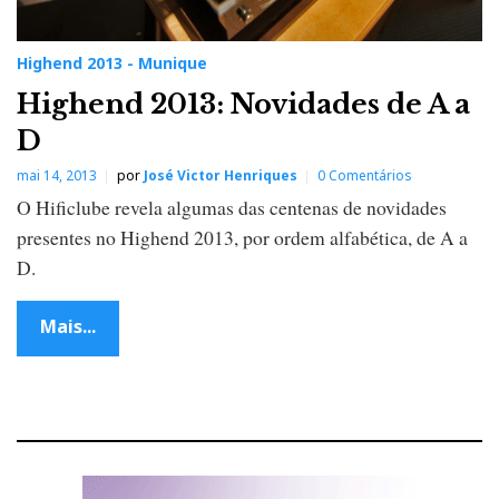
Highend 2013 - Munique
Highend 2013: Novidades de A a
D
mai 14, 2013
por
José Victor Henriques
0 Comentários
O Hificlube revela algumas das centenas de novidades
presentes no Highend 2013, por ordem alfabética, de A a
D.
Mais...
P
o
s
t
s
n
a
v