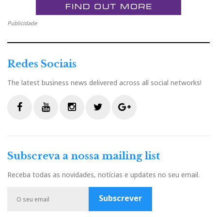
Publicidade
Redes Sociais
The latest business news delivered across all social networks!
F
Y
I
T
G
a
o
n
w
o
c
u
s
i
o
Subscreva a nossa mailing list
e
t
t
t
g
b
u
a
t
l
Receba todas as novidades, notícias e updates no seu email.
o
b
g
e
e
o
e
r
r
P
Subscrever
k
a
l
m
u