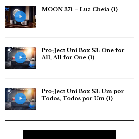
a
MOON 371 – Lua Cheia (1)
s
Pro-Ject Uni Box S3: One for
All, All for One (1)
Pro-Ject Uni Box S3: Um por
Todos, Todos por Um (1)