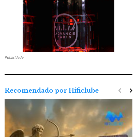
Publicidade
navigate_before
navigate_next
Recomendado por Hificlube