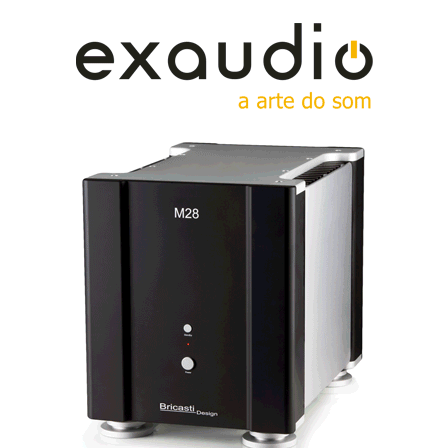
No video podem ver o tecido de linho puro de que os
cones são fabricados, por meio de prensagem entre
duas camadas de fibra de vidro que lhe conferem a
rigidez necessária. O resultado é um cone leve, rígido
e totalmente inerte (desprovido de ressonâncias
próprias).