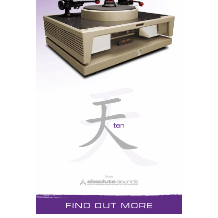
Aria
800
as
, que substituem a série
.
As modificações são sobretudo de ordem estética e
em termos técnológicos foram feitos melhoramentos
substanciais na suspensão do
tweeter
que é agora de
melhor qualidade.