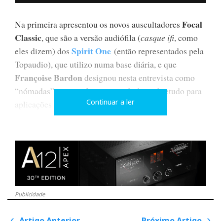
Focal
Na primeira apresentou os novos auscultadores
Classic
, que são a versão audiófila (
casque ifi
, como
Spirit One
eles dizem) dos
(então representados pela
Topaudio), que utilizo numa base diária, e que
Françoise Bardon
designou nesta entrevista como
“nómadas”, porque foram concebidos sobretudo para
Continuar a ler
aplicações portáteis.
Publicidade
Artigo Anterior
Próximo Artigo