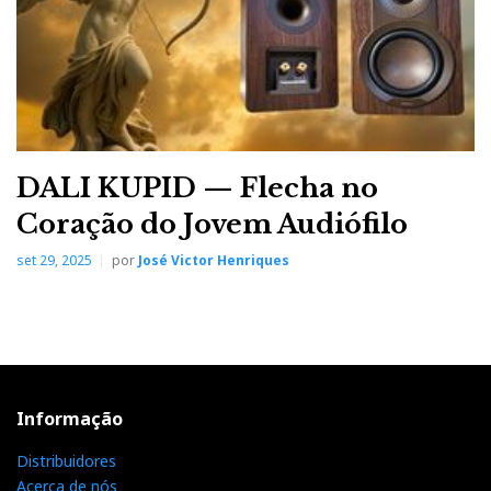
t
DALI KUPID — Flecha no
Coração do Jovem Audiófilo
set 29, 2025
por
José Victor Henriques
Informação
Distribuidores
Acerca de nós