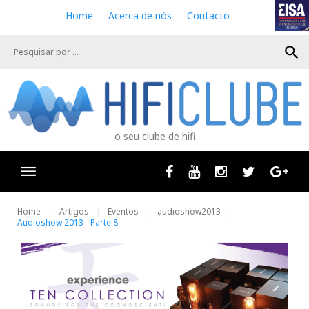
S
Home
Acerca de nós
Contacto
k
i
search
p
t
o
c
o
n
o seu clube de hifi
t
e
n
Facebook
Youtube
Instagram
Twitter
Goog
t
Home
Artigos
Eventos
audioshow2013
Audioshow 2013 - Parte 8