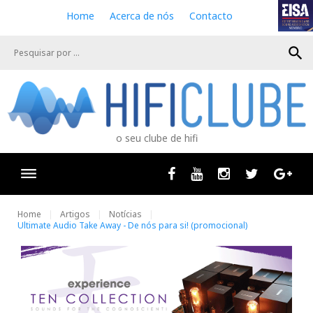
S
Home
Acerca de nós
Contacto
k
i
search
p
t
o
c
o
n
o seu clube de hifi
t
e
n
Facebook
Youtube
Instagram
Twitter
Goog
t
Home
Artigos
Notícias
Ultimate Audio Take Away - De nós para si! (promocional)