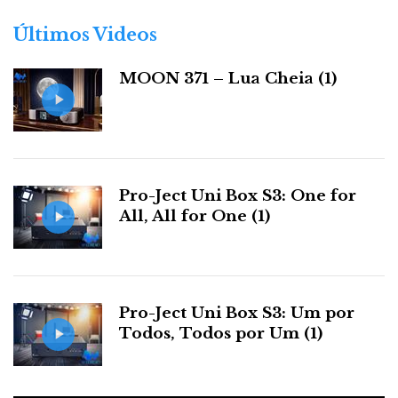
Isotek Genesis One
o
r
Isotek Mosaic Genesis
Últimos Videos
i
Isotek Titan
a
MOON 371 – Lua Cheia (1)
s
- Cabos:
Tellurium Q: Black, Ultra Black II e Silver Diamond
Siltech Explorer 90 e Classic Anniversary 770
Oyaide Across
Pro-Ject Uni Box S3: One for
VDH The WIND e The Second
All, All for One (1)
Esprit Eterna
Condições:
Pro-Ject Uni Box S3: Um por
- Limitado ao stock e disponibilidade do produto.
Todos, Todos por Um (1)
- Caso não fique com o produto devolvemos o
dinheiro excepto gastos de transporte. A devolução