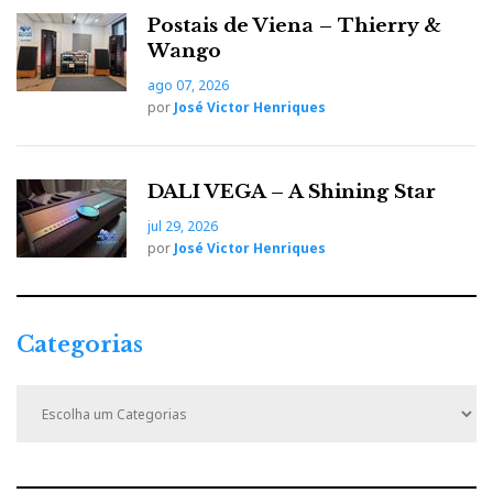
Postais de Viena – Thierry &
Wango
ago 07, 2026
por
José Victor Henriques
DALI VEGA – A Shining Star
jul 29, 2026
por
José Victor Henriques
Categorias
C
a
- Condicionadores de corrente
t
Isotek Sigma
e
Isotek Aquarius
g