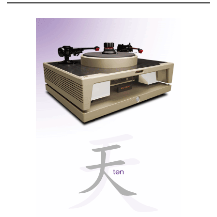
T+A DAC8DSD