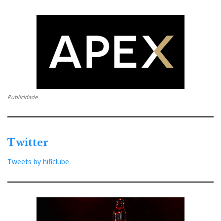
será feita após a recepção do produto e verificação do
mesmo.
- Período da avaliação nunca será superior a 1 semana.
A equipa da Ultimate Audio
Publicidade
Distribuidor
Relacionado : Ultimate
Twitter
Audio Elite
Tweets by hificlube
Especialista em High End Audio e Home
Cinema