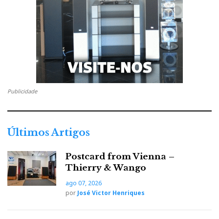
EGGLESTONWORKS Nico Evo
Elac Debut FS6-2
Elac Debut FS-5.2
Elac Vela FS-409
Fink Team KIM
Harbeth P3ESR XD
Harbeth M30.2 XD
Publicidade
KEF Q150
KEF Q350
KEF Q750
Últimos Artigos
KEF LS-50 Meta
Postcard from Vienna –
KEF R5
Thierry & Wango
KEF Reference 1
Kroma Mimi
ago 07, 2026
por
José Victor Henriques