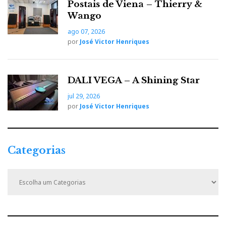
Postais de Viena – Thierry &
Wango
ago 07, 2026
por
José Victor Henriques
DALI VEGA – A Shining Star
jul 29, 2026
por
José Victor Henriques
Categorias
C
a
t
e
g
o