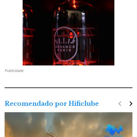
Publicidade
navigate_before
navigate_next
Recomendado por Hificlube