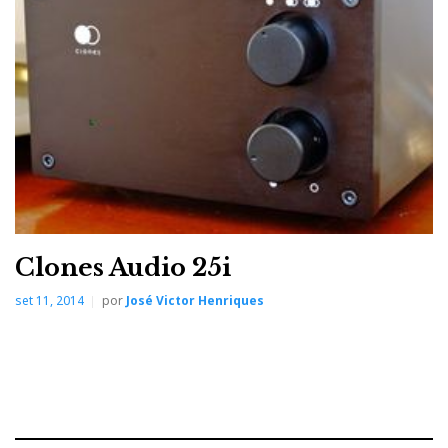
internacional, dominada pela cultura anglo-saxónica,
onde só o que é (d)escrito em inglês é que é bom.
Clones Audio 25i
set 11, 2014
por
José Victor Henriques
Uma sanduíche Atoll com o MS100 no meio...
O ano passado, a Atoll lançou o Music Server ST200,
que divulgámos no Salon Hifi de Paris, e este ano
aproximou-se do ‘povo’ e propõe uma versão