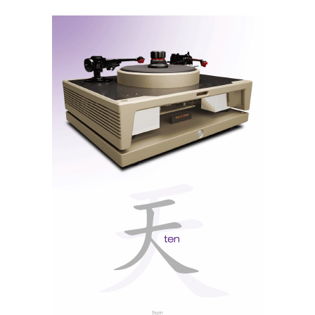
substancialmente mais barata mas com as funções e
especificações essenciais, o MS100, aqui fotografado
entre o prévio/DAC HD120 e o amplificador
monobloco MA100.
Aqui ficam, pois, duas sugestões ‘europeizantes’,
prpostas pela Topaudio, como contraponto às
congéneres britânicas, levadas ao colo pela What
Hifi?, num Reino Unido que só quer da Europa aquilo
que lhe dá jeito, e ameaça bater com a porta sempre
que é convidado a cumprir as regras comunitárias.
Nota: para mais informações sobre os produtos,
preços e disponibilidade contacte o Distribuidor em
Destaque: TOPAUDIO, no topo da coluna à direita.