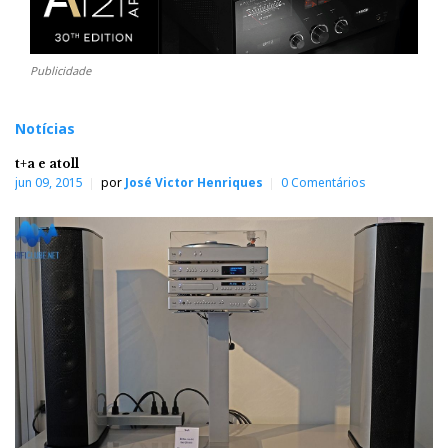
Publicidade
Notícias
t+a e atoll
jun 09, 2015
por
José Victor Henriques
0 Comentários