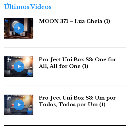
r
Últimos Videos
i
a
MOON 371 – Lua Cheia (1)
s
Pro-Ject Uni Box S3: One for
All, All for One (1)
Pro-Ject Uni Box S3: Um por
Todos, Todos por Um (1)