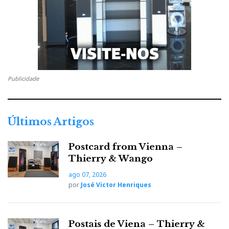
o
e
e
d
e
o
r
+
I
r
k
n
e
Publicidade
s
t
Últimos Artigos
Postcard from Vienna –
Thierry & Wango
ago 07, 2026
por
José Victor Henriques
Postais de Viena – Thierry &