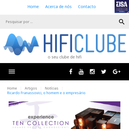
S
Home
Acerca de nós
Contacto
k
i
search
p
t
o
c
o
n
o seu clube de hifi
t
e
n
Facebook
Youtube
Instagram
Twitter
Goog
t
Home
Artigos
Notícias
Ricardo Franassovici, o homem e o empresário