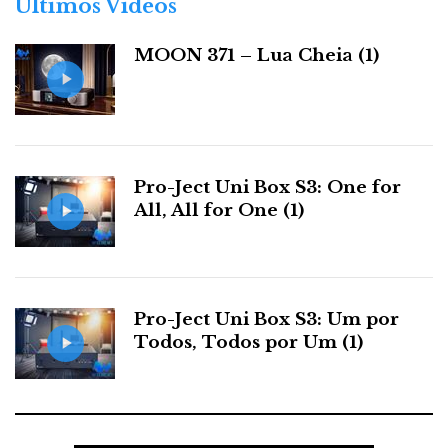
Últimos Videos
i
a
MOON 371 – Lua Cheia (1)
s
Pro-Ject Uni Box S3: One for
All, All for One (1)
Pro-Ject Uni Box S3: Um por
Todos, Todos por Um (1)