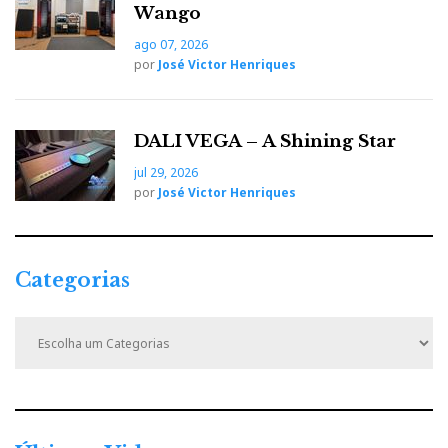
Wango
ago 07, 2026
por
José Victor Henriques
DALI VEGA – A Shining Star
jul 29, 2026
por
José Victor Henriques
Categorias
C
a
t
e
g
o
r