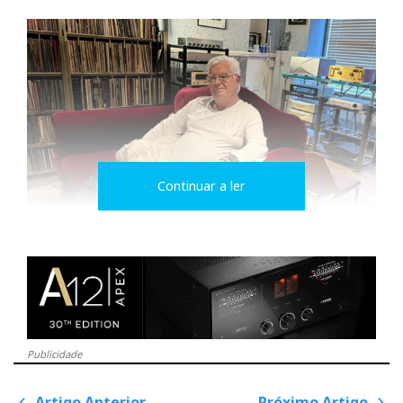
Continuar a ler
Ricardo não segue
tendências. Segue a
verdade da música (ao
vivo).
Publicidade
A sua experiência na indústria musical — antes de o
Artigo Anterior
Próximo Artigo