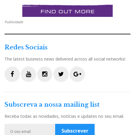
Publicidade
Redes Sociais
The latest business news delivered across all social networks!
Distribuidor
F
Y
I
T
G
Relacionado : Absolute
a
o
n
w
o
Sounds
c
u
s
i
o
Subscreva a nossa mailing list
e
t
t
t
g
A single season in high-end audio
b
u
a
t
l
Receba todas as novidades, notícias e updates no seu email.
o
b
g
e
e
o
e
r
r
P
Subscrever
k
a
l