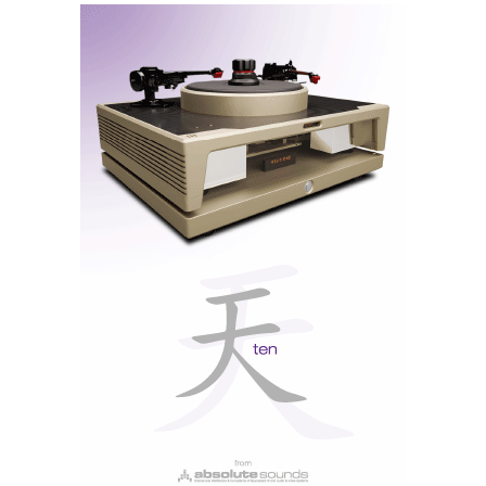
Numa indústria excessivamente obcecada pela
tecnologia, Ricardo confia na música ao vivo como
âncora. Tudo o resto é secundário.
Entrevista via Zoom com Ricardo Franassovici