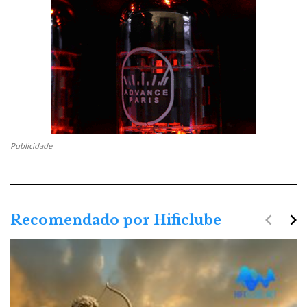
Publicidade
navigate_before
navigate_next
Recomendado por Hificlube