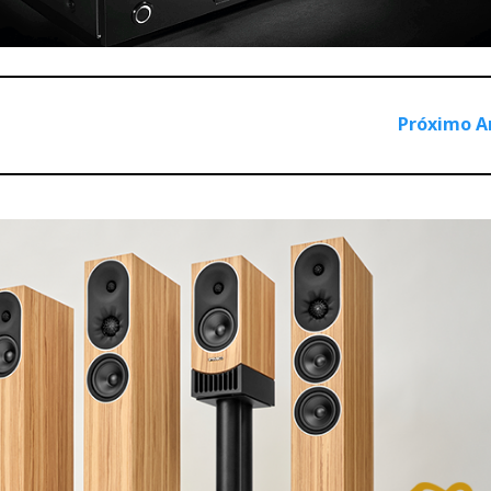
Próximo A
 e distribuidores
 melhores lojas de hifi da Europa. São lojas-montra, quase do 
a e
highend
de uma selecção restrita de marcas.