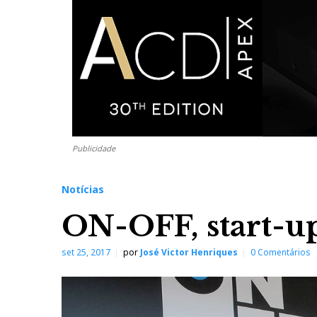
Publicidade
Notícias
ON-OFF, start-up
set 25, 2017
por
José Victor Henriques
0 Comentários