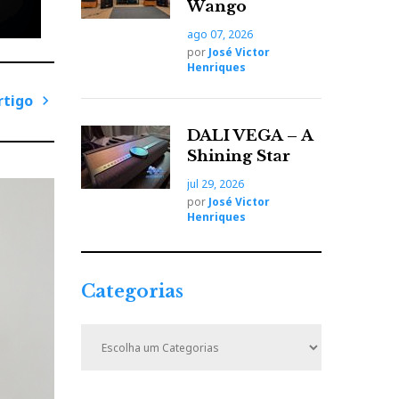
Wango
ago 07, 2026
por
José Victor
Henriques
rtigo
P
DALI VEGA – A
r
Shining Star
ó
jul 29, 2026
x
por
José Victor
i
Henriques
m
o
A
Categorias
r
t
C
tipo
i
a
t
g
e
o