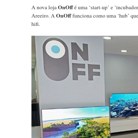
OnOff
A nova loja
é uma ‘start-up’ e ‘incubador
OnOff
Areeiro. A
funciona como uma ‘hub’ que 
hifi.