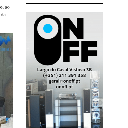
so
, ao
 de