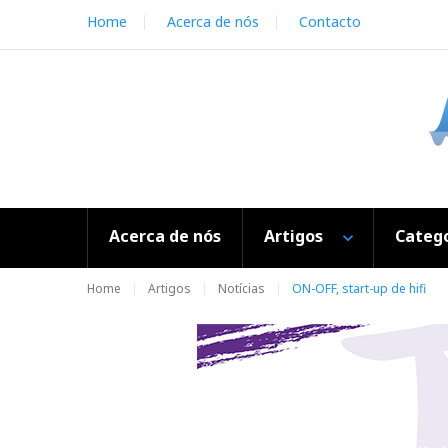
S
Home
Acerca de nós
Contacto
k
i
p
t
o
c
o
n
t
e
Acerca de nós
Artigos
Catego
n
t
Home
Artigos
Notícias
ON-OFF, start-up de hifi