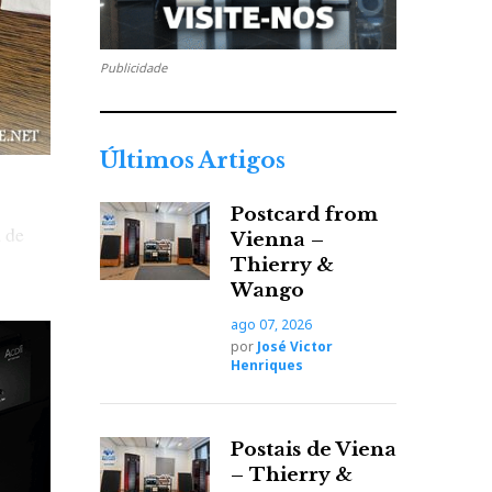
Publicidade
Últimos Artigos
Postcard from
a de
Vienna –
r.
Thierry &
Wango
ago 07, 2026
por
José Victor
Henriques
Postais de Viena
– Thierry &