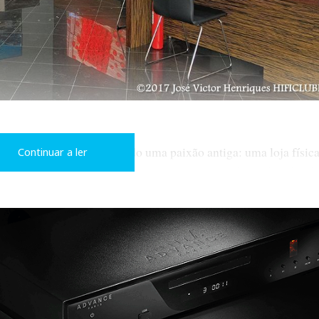
iz, claro. Tinha concretizado uma paixão antiga: uma loja físic
Continuar a ler
 fica limitado na escolha pelas marcas de um único distribuido