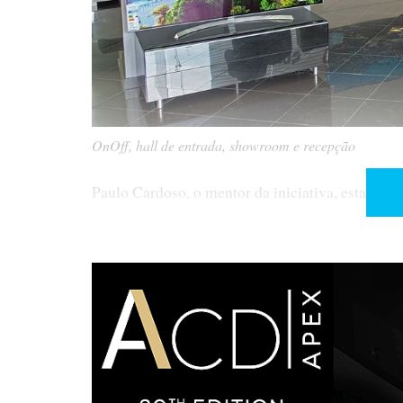
OnOff, hall de entrada, showroom e recepção
Paulo Cardoso, o mentor da iniciativa, estava fel
hifi, cinema-em-casa e TV 4K, onde o cliente não