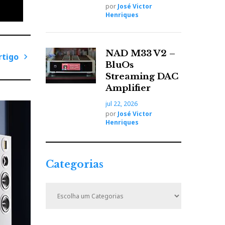
por
José Victor
Henriques
NAD M33 V2 –
rtigo
BluOs
P
Streaming DAC
r
Amplifier
ó
jul 22, 2026
x
por
José Victor
i
Henriques
m
o
A
Categorias
r
t
C
i
a
t
g
e
o