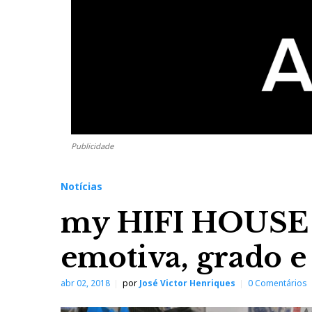
Publicidade
Notícias
my HIFI HOUSE -
emotiva, grado 
abr 02, 2018
por
José Victor Henriques
0 Comentários