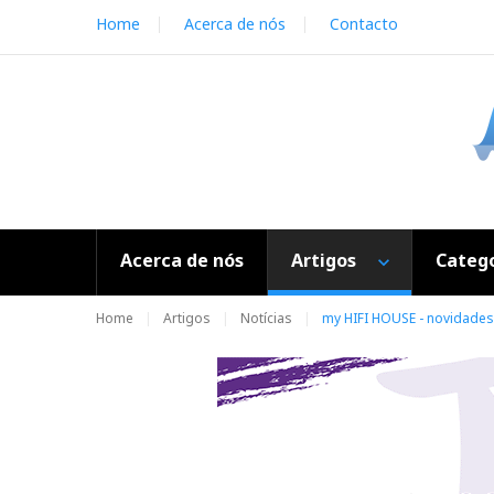
S
Home
Acerca de nós
Contacto
k
i
p
t
o
c
o
n
t
e
Acerca de nós
Artigos
Catego
n
t
Home
Artigos
Notícias
my HIFI HOUSE - novidades