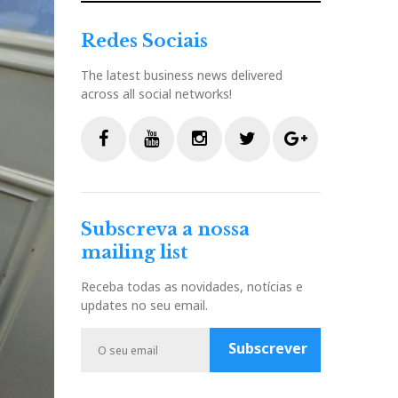
Redes Sociais
The latest business news delivered
across all social networks!
F
Y
I
T
G
a
o
n
w
o
c
u
s
i
o
Subscreva a nossa
e
t
t
t
g
mailing list
b
u
a
t
l
o
b
g
e
e
Receba todas as novidades, notícias e
o
e
r
r
P
updates no seu email.
k
a
l
m
u
Subscrever
s