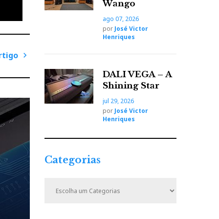
os que
Wango
ago 07, 2026
por
José Victor
Henriques
rtigo
P
DALI VEGA – A
r
Shining Star
ó
jul 29, 2026
x
por
José Victor
i
Henriques
m
o
A
Categorias
r
t
C
i
a
t
g
e
o