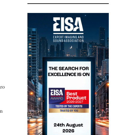
uro
em