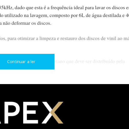
35kHz, dado que esta é a frequência ideal para lavar os discos 
do utilizado na lavagem, composto por 6L de água destilada e 
a não deformar os discos.
s, para otimizar a limpeza e restauro dos discos de vinil ao 
de um surfactante antibacteriano que deve ser distribuído pela
Continuar a ler
abra, fornecida com a unidade tal como o líquido.
ra auxiliar o processo de cavitação da solução de água e assim
 contaminantes mais incrustados.
ifúngico, fundamental para os LPs mais antigos, mas desemp
senvolvam fungos nas espiras dos discos após a lavagem.