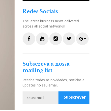
Redes Sociais
The latest business news delivered
across all social networks!
F
Y
I
T
G
a
o
n
w
o
c
u
s
i
o
Subscreva a nossa
e
t
t
t
g
mailing list
b
u
a
t
l
o
b
g
e
e
Receba todas as novidades, notícias e
o
e
r
r
P
updates no seu email.
k
a
l
m
u
Subscrever
s