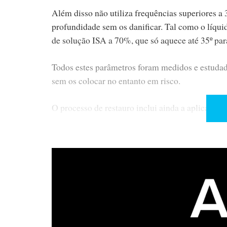
Além disso não utiliza frequências superiores a 
profundidade sem os danificar. Tal como o líqui
de solução ISA a 70%, que só aquece até 35º par
Todos estes parâmetros foram medidos e estudado
sem os colocar no entanto em risco.
O processo de restauro inclui ainda a aplicação 
superfície do disco com uma escova de pelo de c
A lavagem ultrassónica precisa do surfactante pa
melhorar a sua eficácia na limpeza e remoção de
Este mesmo surfactante é também um agente ant
ainda uma função preventiva para que não se de