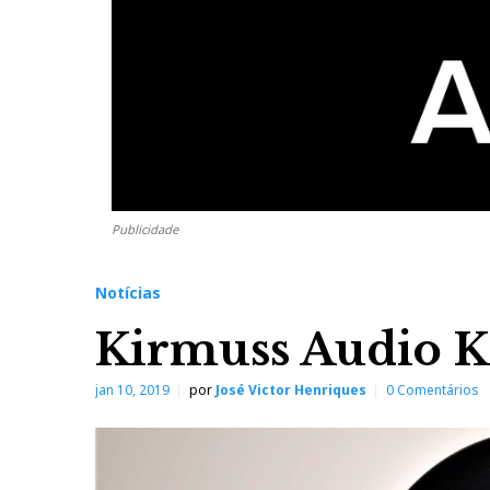
Publicidade
Notícias
Kirmuss Audio 
jan 10, 2019
por
José Victor Henriques
0 Comentários