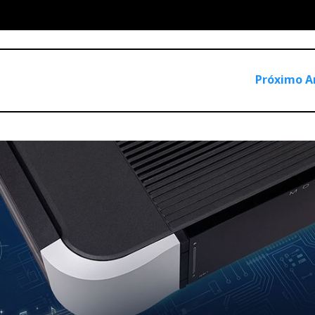
impeza ótima dos discos de vinil sem descurar todos os cuidad
e Ajasom.
Próximo A
cionado : Ajasom