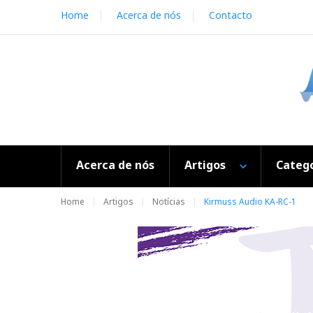
S
Home
Acerca de nós
Contacto
k
i
p
t
o
c
o
n
t
e
Acerca de nós
Artigos
Catego
n
t
Home
Artigos
Notícias
Kirmuss Audio KA-RC-1