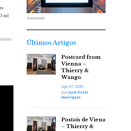
em
40 ml
Publicidade
máximo
Últimos Artigos
Postcard from
Vienna –
Thierry &
Wango
ago 07, 2026
por
José Victor
Henriques
enha
Postais de Viena
– Thierry &