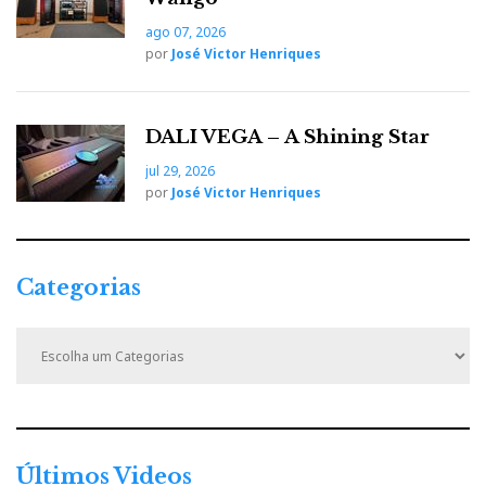
ago 07, 2026
por
José Victor Henriques
DALI VEGA – A Shining Star
jul 29, 2026
por
José Victor Henriques
Categorias
C
a
t
e
g
o
r
Últimos Videos