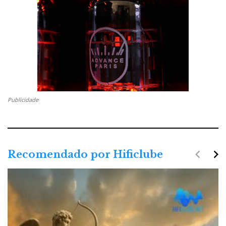
Publicidade
navigate_before
navigate_next
Recomendado por Hificlube