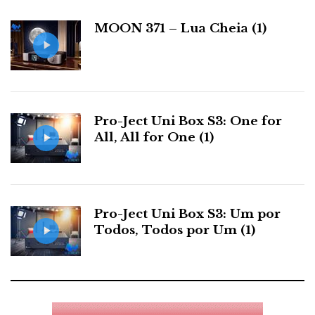
i
a
MOON 371 – Lua Cheia (1)
s
Pro-Ject Uni Box S3: One for
All, All for One (1)
Pro-Ject Uni Box S3: Um por
Todos, Todos por Um (1)