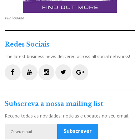
Publicidade
Redes Sociais
The latest business news delivered across all social networks!
F
Y
I
T
G
a
o
n
w
o
c
u
s
i
o
Subscreva a nossa mailing list
e
t
t
t
g
b
u
a
t
l
Receba todas as novidades, notícias e updates no seu email.
o
b
g
e
e
o
e
r
r
P
Subscrever
k
a
l