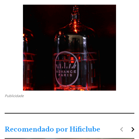
Publicidade
navigate_before
navigate_next
Recomendado por Hificlube