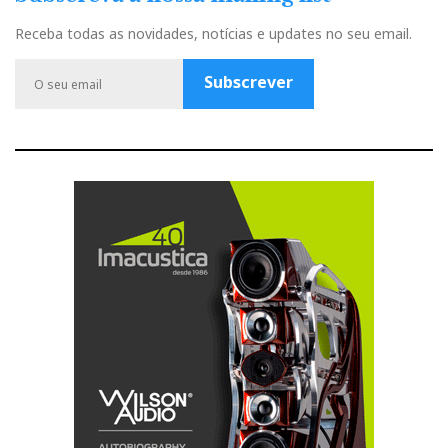
e
t
t
t
g
b
u
a
t
l
Receba todas as novidades, notícias e updates no seu email.
o
b
g
e
e
o
e
r
r
P
Subscrever
k
a
l
m
u
s