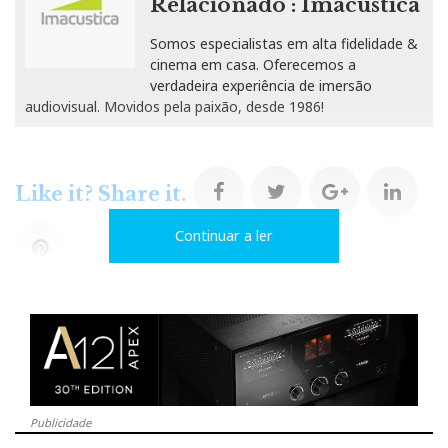
Relacionado : Imacustica
Somos especialistas em alta fidelidade &
cinema em casa. Oferecemos a
verdadeira experiência de imersão
audiovisual. Movidos pela paixão, desde 1986!
F
T
G
L
Like it? Share it.
Continuar a ler
a
w
o
i
P
c
i
o
n
i
e
t
g
k
n
b
t
l
e
t
Publicidade
o
e
e
d