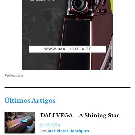
Publicidade
Últimos Artigos
DALI VEGA – A Shining Star
jul 29, 2026
por
José Victor Henriques