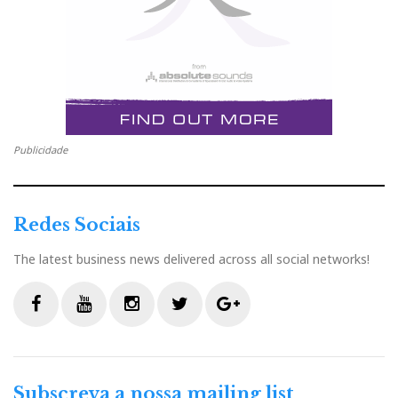
Publicidade
Redes Sociais
The latest business news delivered across all social networks!
F
Y
I
T
G
a
o
n
w
o
c
u
s
i
o
Subscreva a nossa mailing list