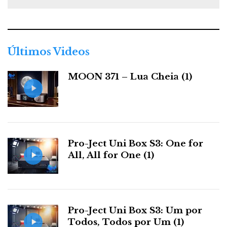
t
e
g
o
r
Últimos Videos
i
a
MOON 371 – Lua Cheia (1)
s
Pro-Ject Uni Box S3: One for
All, All for One (1)
Pro-Ject Uni Box S3: Um por
Todos, Todos por Um (1)