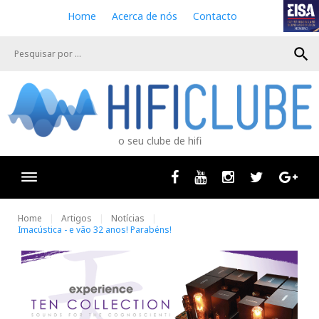
S
Home
Acerca de nós
Contacto
k
i
search
p
t
o
c
o
n
o seu clube de hifi
t
e
n
Facebook
Youtube
Instagram
Twitter
Goog
t
Home
Artigos
Notícias
Imacústica - e vão 32 anos! Parabéns!