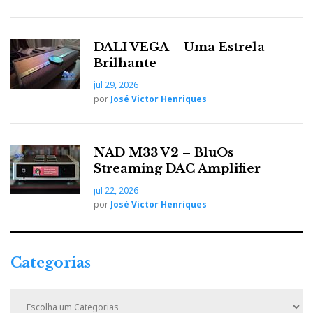
DALI VEGA – Uma Estrela
Brilhante
jul 29, 2026
por
José Victor Henriques
NAD M33 V2 – BluOs
Streaming DAC Amplifier
jul 22, 2026
por
José Victor Henriques
Categorias
C
a