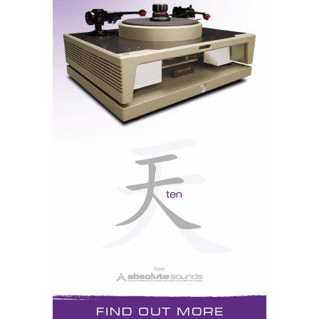
contemporânea à coluna que marcou a história da
marca e que também fez parte dos primeiros capítulos
da história da Imacustica.
A nova AE1 40th Anniversary Edition preserva a
alma do modelo original, mas integra evoluções
técnicas cuidadosamente pensadas para responder às
exigências atuais. É uma ponte entre passado e
presente, entre memória e inovação, entre a essência
de uma coluna lendária e a visão contemporânea da
engenharia britânica.
Mas uma colmeia digna desse nome não vive apenas
da sua rainha.