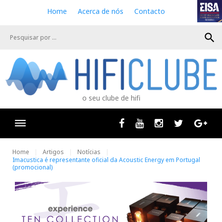
S
Home
Acerca de nós
Contacto
k
i
search
p
t
o
c
o
n
o seu clube de hifi
t
e
n
Facebook
Youtube
Instagram
Twitter
Goog
t
Home
Artigos
Notícias
Imacustica é representante oficial da Acoustic Energy em Portugal
(promocional)