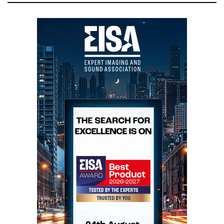
marca britânica independente, focada no
desenvolvimento de colunas de som com soluções
avançadas de construção, incluindo cones em liga
cerâmica, caixas acústicas cuidadosamente
trabalhadas e divisores de frequência concebidos com
extrema atenção ao detalhe.
Como muitas marcas históricas do áudio britânico, a
Acoustic Energy atravessou diferentes fases ao longo
das últimas décadas. Houve mudanças, desvios e
momentos em que os caminhos da marca e da
Imacustica se afastaram. Mas as verdadeiras paixões
raramente desaparecem.
Nos últimos anos, a Acoustic Energy reencontrou a
sua identidade. Reforçou a sua ligação à engenharia
britânica, recuperou a filosofia que esteve na origem
da sua reputação e voltou a concentrar-se naquilo que
sempre soube fazer melhor: criar colunas musicais,