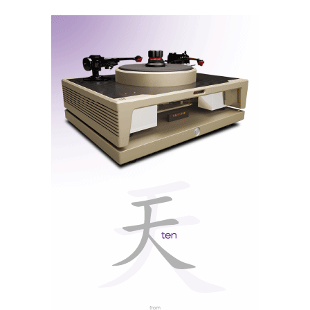
premiada pela About.com, com o título de “Home
Theater Product”.
Nota: texto de divulgação comercial da
responsabilidade de
Imacustica
Distribuidor
Relacionado : Imacustica
Somos especialistas em alta fidelidade &
cinema em casa. Oferecemos a
verdadeira experiência de imersão
audiovisual. Movidos pela paixão, desde 1986!