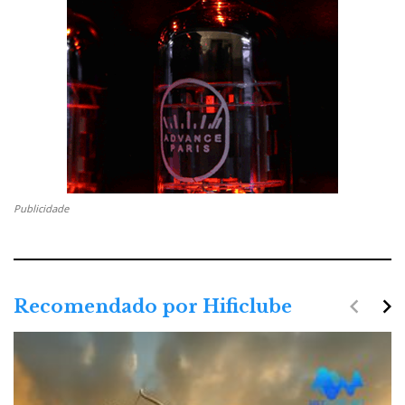
Publicidade
navigate_before
navigate_next
Recomendado por Hificlube