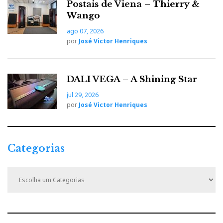
Postais de Viena – Thierry &
Wango
ago 07, 2026
por
José Victor Henriques
DALI VEGA – A Shining Star
jul 29, 2026
por
José Victor Henriques
Categorias
C
a
t
e
g
o