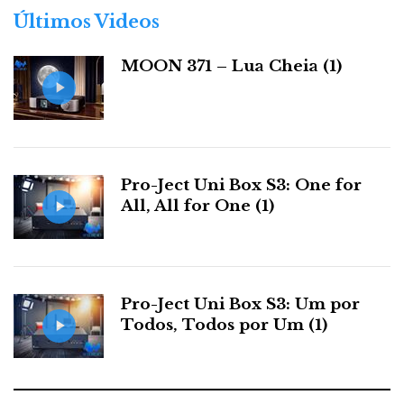
r
Últimos Videos
i
a
MOON 371 – Lua Cheia (1)
s
Pro-Ject Uni Box S3: One for
All, All for One (1)
Pro-Ject Uni Box S3: Um por
Todos, Todos por Um (1)