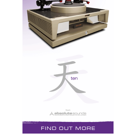
WOM 2016 - jornalistas - e não só - precipitam-se sobre as
Sonus faber SF16 para 'sacar' uma foto 'exclusiva'
Os leitores com mais tempo podem ‘participar’ na
apresentação como se estivessem lá, abrindo este link
aqui
que contém o video da apresentação integral por
Livio Cuccuza e Paolo Tezzon das SF16 durante a
Convenção, num video de 35 minutos, onde tudo é
explicado até ao momento da descoberta, quando
todos se precipitam para obter a ‘primeira’ foto.