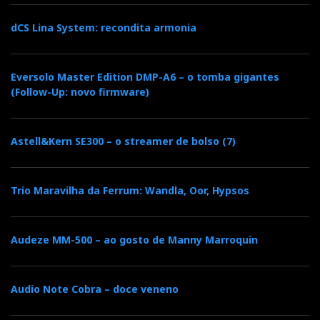
informou Fiore trata-se de uma nova gama composta
dCS Lina System: recondita armonia
por 3 colunas. E mais não disse...
O que se vê em baixo foi registado directamente da
Eversolo Master Edition DMP-A6 – o tomba gigantes
tela em más condições e transmitido em tempo real
(Follow-Up: novo firmware)
para a página do Hificlube.net no Facebook.
Astell&Kern SE300 – o streamer de bolso (7)
Coluna mistério apresentado num teaser video
(clique
sobre o sublinhado para abrir video no Facebook)
Trio Maravilha da Ferrum: Wandla, Oor, Hypsos
Audeze MM-500 – ao gosto de Manny Marroquin
F
T
G
L
Like it? Share it.
a
w
o
i
Audio Note Cobra – doce veneno
P