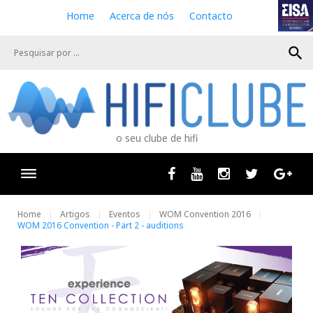
S
Home
Acerca de nós
Contacto
k
i
search
p
t
o
c
o
n
o seu clube de hifi
t
e
n
Facebook
Youtube
Instagram
Twitter
Goog
t
Home
Artigos
Eventos
WOM Convention 2016
WOM 2016 Convention - Part 2 - auditions