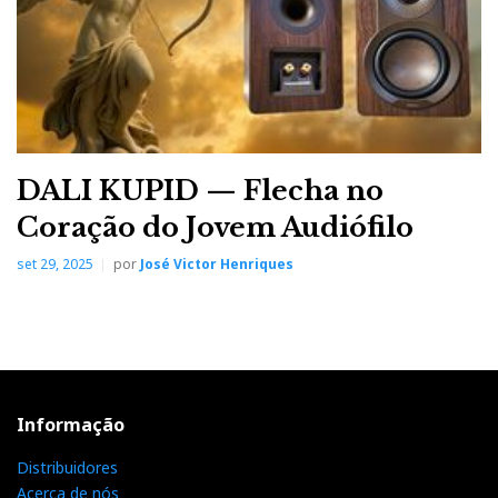
DALI KUPID — Flecha no
Coração do Jovem Audiófilo
set 29, 2025
por
José Victor Henriques
Novidade futuras
Audio Research VT80 stereo amplifier
Informação
Distribuidores
Acerca de nós