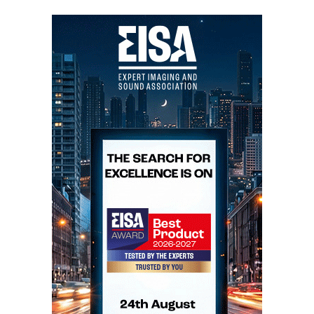
audição mundial das SF16 com imagens do exterior
da Villa Aurora, publcamos também fotos e um video
da audição (praticamente privada, no segundo dia,
porque o resto dos jornalistas tinham ido para a
praia...) dos novos modelos Audio Research
Foundation Series: LS28 (prévio), PH9 (Phono) e
DAC9 (conversor DA) com as colunas Sonus faber Il
Cremonese, sobre as quais publiquei um teste na
última edição da HiFiNews, que podem ler
aqui
.
Além de privada, a audiçao foi personalizada, pois
tive o grato prazer de contar com a presença de Paollo
Tezzon
himself
, com o qual troquei algumas palavras
sobre as Il Cremonese, que ambos consideramos a
melhor coluna de sempre da Sonus faber.
De referir que esta foi também a primeira audição