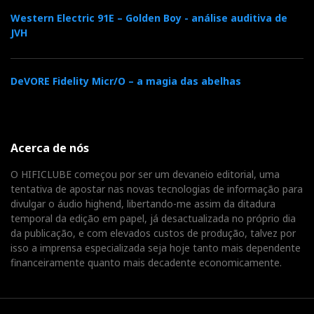
c
i
o
n
i
Western Electric 91E – Golden Boy - análise auditiva de
JVH
e
t
g
k
n
b
t
l
e
t
DeVORE Fidelity Micr/O – a magia das abelhas
o
e
e
d
e
Acerca de nós
o
r
+
I
r
O HIFICLUBE começou por ser um devaneio editorial, uma
k
n
e
tentativa de apostar nas novas tecnologias de informação para
divulgar o áudio highend, libertando-me assim da ditadura
temporal da edição em papel, já desactualizada no próprio dia
s
da publicação, e com elevados custos de produção, talvez por
isso a imprensa especializada seja hoje tanto mais dependente
t
financeiramente quanto mais decadente economicamente.