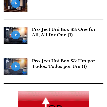
Foto galeria audição das Sonus faber SF16 na Villa
Aurora (clique sobre a primeira foto para abrir a
galeria)
Entrevista com Paollo Tezzon, director do
Pro-Ject Uni Box S3: One for
departamento técnico e de desenvolvimento da
All, All for One (1)
Sonus faber, sobre o que pensa das SF16
Pro-Ject Uni Box S3: Um por
Todos, Todos por Um (1)