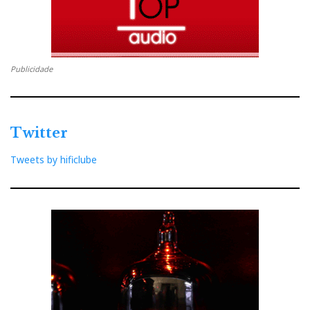
Sonus faber SF16, apresentação integral na
convenção (video de 35 m!) por Livio Cucuzza
Publicidade
(designer) e Paolo Tezzon (concepção técnica)
Twitter
Tweets by hificlube
Cópias de videos publicados 'live' na página oficial