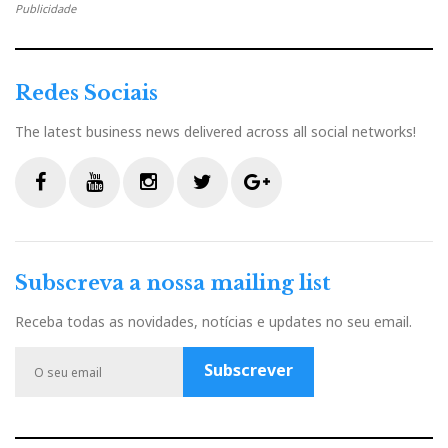
Publicidade
Redes Sociais
The latest business news delivered across all social networks!
F
Y
I
T
G
a
o
n
w
o
c
u
s
i
o
Subscreva a nossa mailing list
e
t
t
t
g
Hotel Castello, Forte Village, Sardenha - local das audições
b
u
a
t
l
e outras libações...
Receba todas as novidades, notícias e updates no seu email.
o
b
g
e
e
o
e
r
r
P
Subscrever
Mas hoje vamos mais longe.
k
a
l
m
u
Além de divulgarmos uma nova versão da primeira
s