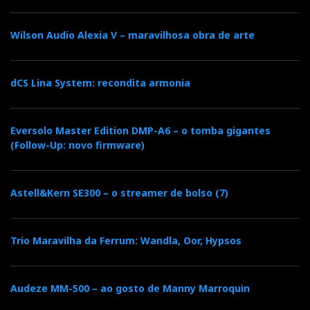
Input Impedance:
100kΩ Unbalanced/Balanced
Output Impedance:
0.04Ω
Wilson Audio Alexia V – maravilhosa obra de arte
Gain:
30dB
Dimensions without integra legs:
420mm (w) x
670mm (d) x 310mm (h)
dCS Lina System: recondita armonia
Dimensions with included integra legs:
481mm x
176mm x 681mm
Eversolo Master Edition DMP-A6 – o tomba gigantes
Weight:
86kg
(Follow-Up: novo firmware)
ULTIMA 3 mono power amp
Astell&Kern SE300 – o streamer de bolso (7)
Output Power:
480W RMS per channel @ 0.05%
distortion into 8Ω;
Trio Maravilha da Ferrum: Wandla, Oor, Hypsos
Frequency Response:
1dB @ 0.2Hz to 46kHz and
-3dB 0.1Hz to 200kHz
Signal to Noise Ratio:
Better than -84dB
Audeze MM-500 – ao gosto de Manny Marroquin
Channel Separation:
Better than 90dB