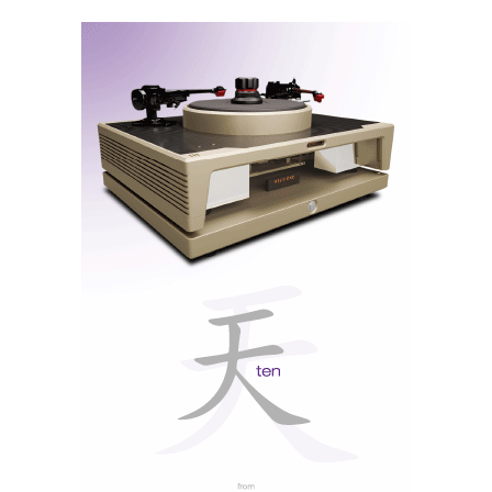
publicámos fotos e alguma info logo no dia 9 de Maio
(ver reportagem) e também no Facebook (abra os
links no final do texto). Agora, com mais calma, já é
possível fornecer mais informação oficial:
Chord Huei phono preamp