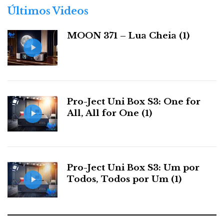
r
Últimos Videos
i
a
MOON 371 – Lua Cheia (1)
s
Chord Ultima 3
Outra das ‘prendas’ do 30ºAniversário da Chord foi o
Pro-Ject Uni Box S3: One for
Ultima 2
3
anúncio dos amplificadores monobloco
e
All, All for One (1)
que utilizam a tecnologia de ponta ULTIMA em
modelos mais acessíveis.
Ultima 2
O
(750W) substitui o SPM 6000 MkII, na
Pro-Ject Uni Box S3: Um por
mesma gama de preços, com vantagem tecnológica, e
Todos, Todos por Um (1)
está considerado pela Chord como fazendo parte da
linha de Referência.