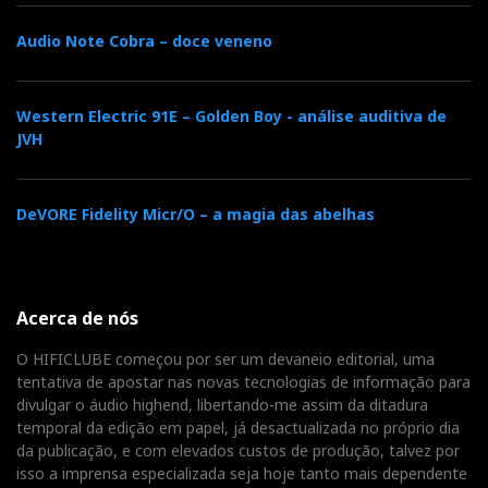
Input Impedance:
100kΩ Unbalanced/Balanced
Audio Note Cobra – doce veneno
Output Impedance:
0.04Ω
Dimensions with included integra legs:
481mm x
176mm x 377mm
Western Electric 91E – Golden Boy - análise auditiva de
JVH
Amphion
DeVORE Fidelity Micr/O – a magia das abelhas
Acerca de nós
O HIFICLUBE começou por ser um devaneio editorial, uma
tentativa de apostar nas novas tecnologias de informação para
divulgar o áudio highend, libertando-me assim da ditadura
temporal da edição em papel, já desactualizada no próprio dia
da publicação, e com elevados custos de produção, talvez por
Amphion Krypton e Argon
isso a imprensa especializada seja hoje tanto mais dependente