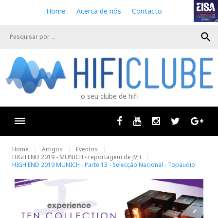
S
Home
Acerca de nós
Contacto
k
i
search
p
t
o
c
o
n
o seu clube de hifi
t
e
n
Facebook
Youtube
Instagram
Twitter
Goog
t
Home
Artigos
Eventos
HIGH END 2019 - MUNICH - reportagem de JVH
HIGH END 2019 MUNICH - Parte 13 - Selecção Nacional - Topaudio