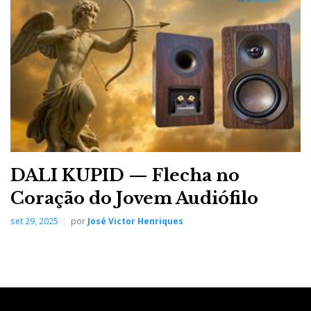
No fundo, trata-se de um desenvolvimento da
topologia de correcção de erro ‘
dual-feed-forward’
,
suportada por uma fonte de alimentação comutada de
alta frequência, e um andar de potência de MOSFETs
feitos por medida, com técnicas sofisticadas de
compensação por realimentação positiva e negativa.
DALI KUPID — Flecha no
Coração do Jovem Audiófilo
set 29, 2025
por
José Victor Henriques
Chord Ultima 2 com painéis laterais acrílicos.