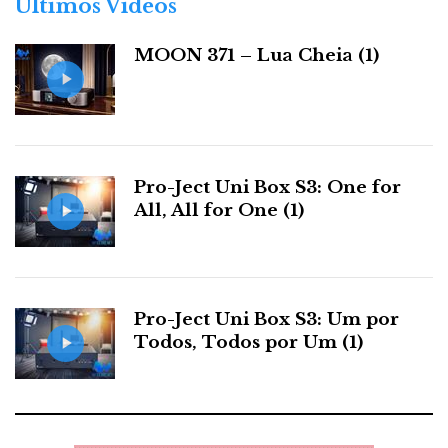
Últimos Videos
i
Foyer Beau-Sejour - Esoterico/Smartaudio - Dynaudio
a
Confidence Platinum C4 and the taming of the shrew
MOON 371 – Lua Cheia (1)
s
E as Dynaudio Confidence Platinum C4 que, com
amplificação Electrocompaniet, sob o comando de
Alberto Silva, conseguiram o feito, até agora nunca
alcançado, de ‘domesticar’ os modos de ressonância
Pro-Ject Uni Box S3: One for
do Foyer Beau-Séjou, revelando uma grave sólido e
All, All for One (1)
com ritmo.
Pro-Ject Uni Box S3: Um por
Todos, Todos por Um (1)