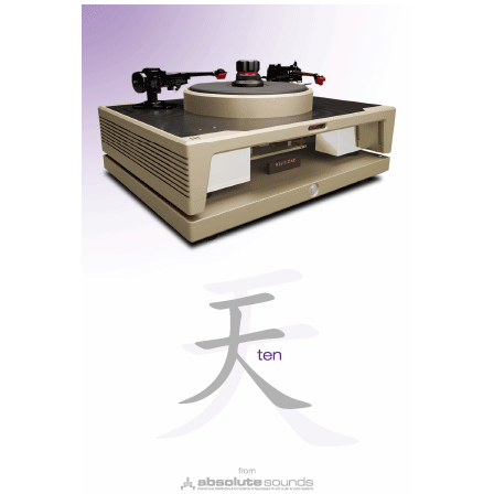
este cuidado na montagem, afinação dos
equipamentos e decoração das salas; esta coragem
para ‘passar’ música clássica, que as pessoas ouvem
com prazer até ao fim, no silêncio possível, sem o
constante corrupio do entra-sai, senta-levanta, com
excepção, claro, dos repórteres acidentais...