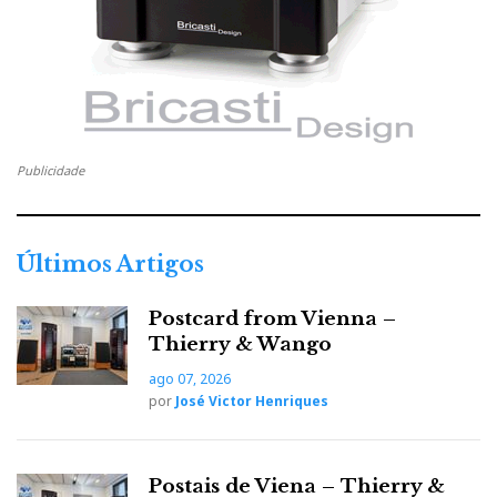
que nunca tinha assistido num ‘hifishow’ a crianças
sentadas comportadamente a ouvir música clássica,
ou pessoas a ‘shazamar’ a ‘Casta Diva’, da Norma de
Puccini, em vez do último êxito ‘rap’; ou uma senhora
de idade a dançar ao som dos Led Zeppelin!...
Publicidade
Últimos Artigos
Postcard from Vienna –
Thierry & Wango
ago 07, 2026
por
José Victor Henriques
Postais de Viena – Thierry &