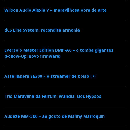
o
e
e
d
e
Wilson Audio Alexia V – maravilhosa obra de arte
o
r
+
I
r
k
n
dCS Lina System: recondita armonia
e
s
Eversolo Master Edition DMP-A6 – o tomba gigantes
(Follow-Up: novo firmware)
t
Astell&Kern SE300 – o streamer de bolso (7)
Trio Maravilha da Ferrum: Wandla, Oor, Hypsos
Audeze MM-500 – ao gosto de Manny Marroquin