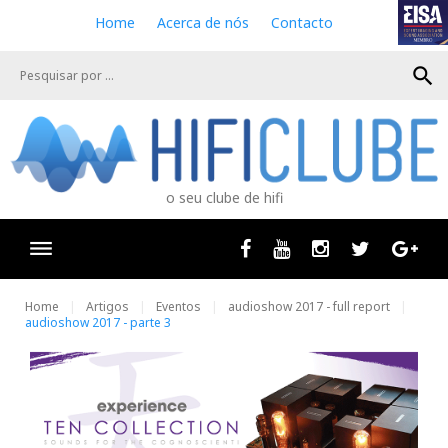
S
Home
Acerca de nós
Contacto
k
i
search
p
t
o
c
o
n
o seu clube de hifi
t
e
n
Facebook
Youtube
Instagram
Twitter
Goog
t
Home
Artigos
Eventos
audioshow 2017 - full report
audioshow 2017 - parte 3