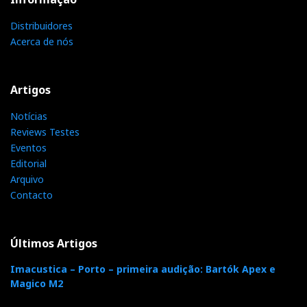
acompanhados por crianças, considerar que a
Distribuidores
inclusão da sua imagem é abusiva, contacte-nos e
Acerca de nós
será de imediato retirada, com o nosso pedido de
desculpas antecipado.
Artigos
Notícias
F
T
G
L
Reviews Testes
Like it? Share it.
Eventos
Editorial
a
w
o
i
P
Arquivo
Contacto
c
i
o
n
i
e
t
g
k
n
Últimos Artigos
Imacustica – Porto – primeira audição: Bartók Apex e
b
t
l
e
t
Magico M2