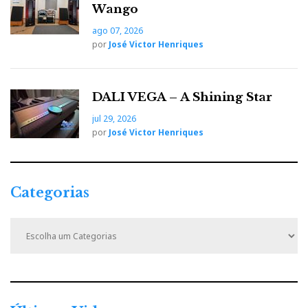
Wango
Sala Ajuda I - Ultimate Audio - Elac Concentro, uma
ago 07, 2026
verdadeira full-range
por
José Victor Henriques
Ou as Elac Concentro, que me deixaram encantado no
Highend2016
, em Munique, e encheram a Sala Ajuda
DALI VEGA – A Shining Star
I, sem precisar de ‘subs’;
jul 29, 2026
por
José Victor Henriques
Categorias
C
a
t
e
g
o
r