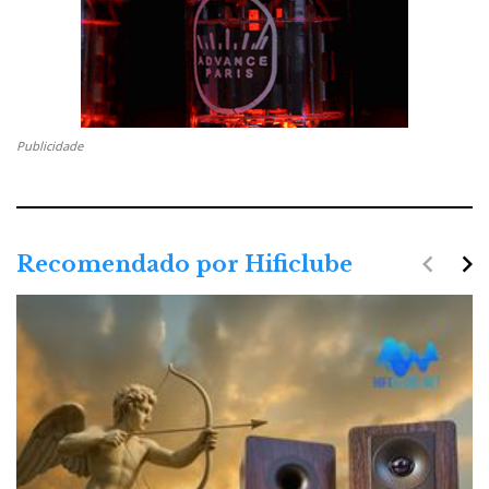
Publicidade
navigate_before
navigate_next
Recomendado por Hificlube