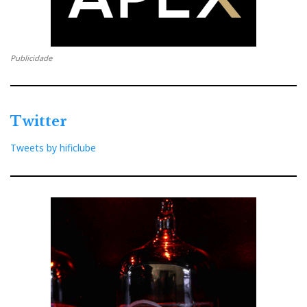
Publicidade
Twitter
Tweets by hificlube