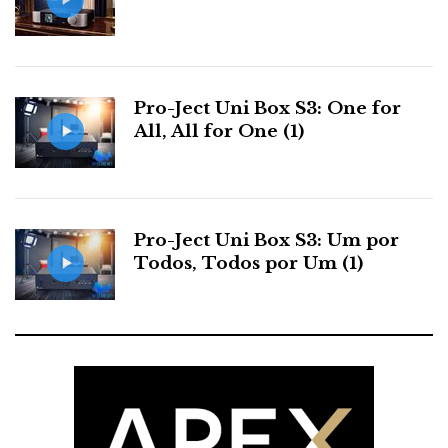
b
t
l
e
t
o
e
e
d
e
Pro-Ject Uni Box S3: One for
o
r
+
I
r
All, All for One (1)
k
n
e
s
Pro-Ject Uni Box S3: Um por
Todos, Todos por Um (1)
t