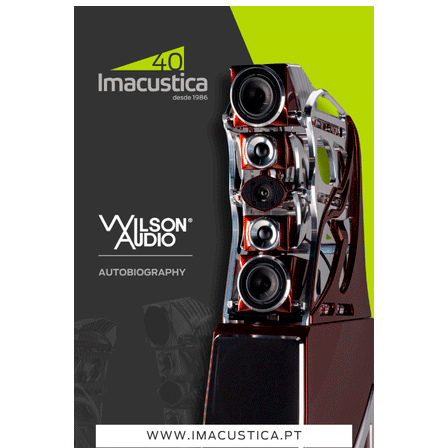
da newsletter recorrendo ao algorítimo do
Random.ORG para maior transparência. A lista será
então confrontada com os restantes critérios para que
sejam apurados os 7 vencedores.
Notas importantes:
• Se não cumprir os 4 critérios obrigatórios não se
qualifica para o sorteio;
• Quantos mais critérios extra cumpridos mais
hipóteses tem de ganhar o primeiro prémio.
• Não é necessário ir ao #Audioshow2017 para
participar. Basta cumprir os critérios acima descritos;
• A partilha no Facebook da reportagem pode ser feita
a qualquer altura até às 23.59 do dia 12 de março;
• A entrega dos prémios será feita nas instalações do
distribuidor participante a quem pertença o prémio a