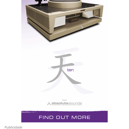
1. Ser residente em Portugal continental e ilhas
(obrigatório);
2. Assinar a Newsletter do Hificlube com indicação de
nome/alias e email válido para poder ser contactado
em caso de prémio (obrigatório);
3. Dar like na página de Facebook do Hificlube
(obrigatório);
4. Fazer like e share do post da reportagem no
Facebook do Hificlube que vai estar em destaque
(obrigatório);
5. Deixar um comentário na reportagem na página do
Hificlube (extra);
6. Seguir o canal Hificlube.net do Youtube (extra) –
nota: É necessário partilhar publicamente as suas
subscrições para validação
Publicidade