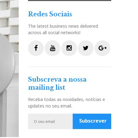
Redes Sociais
The latest business news delivered
across all social networks!
F
Y
I
T
G
a
o
n
w
o
c
u
s
i
o
Subscreva a nossa
e
t
t
t
g
mailing list
b
u
a
t
l
o
b
g
e
e
Receba todas as novidades, notícias e
o
e
r
r
P
updates no seu email.
k
a
l
m
u
Subscrever
s