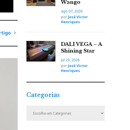
Wango
ago 07, 2026
por
José Victor
Henriques
rtigo
P
DALI VEGA – A
r
Shining Star
ó
jul 29, 2026
x
por
José Victor
i
Henriques
m
o
A
Categorias
r
t
C
i
a
t
g
e
o