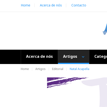
S
Home
Acerca de nós
Contacto
k
i
p
t
o
c
o
n
t
e
Acerca de nós
Artigos
Catego
n
t
Home
Artigos
Editorial
Natal Acapella