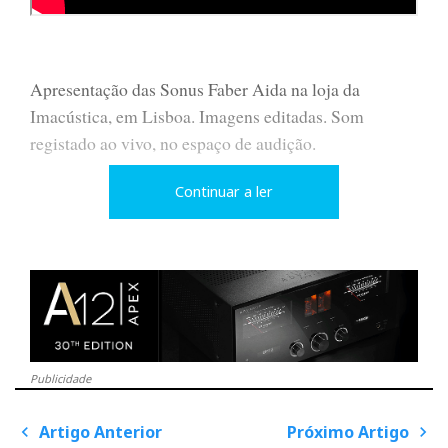
Apresentação das Sonus Faber Aida na loja da
Imacústica, em Lisboa. Imagens editadas. Som
registado ao vivo, no espaço de audição.
Continuar a ler
Publicidade
Artigo Anterior
Próximo Artigo
P
o