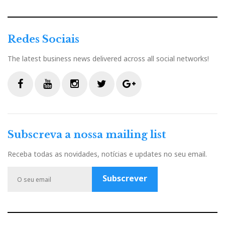
Redes Sociais
The latest business news delivered across all social networks!
F
Y
I
T
G
a
o
n
w
o
c
u
s
i
o
Subscreva a nossa mailing list
e
t
t
t
g
b
u
a
t
l
Receba todas as novidades, notícias e updates no seu email.
o
b
g
e
e
o
e
r
r
P
Subscrever
k
a
l
m
u
s