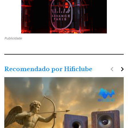
Publicidade
navigate_before
navigate_next
Recomendado por Hificlube