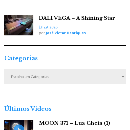
DALI VEGA – A Shining Star
jul 29, 2026
por
José Victor Henriques
Categorias
C
a
t
e
g
o
r
Últimos Videos
i
a
MOON 371 – Lua Cheia (1)
s