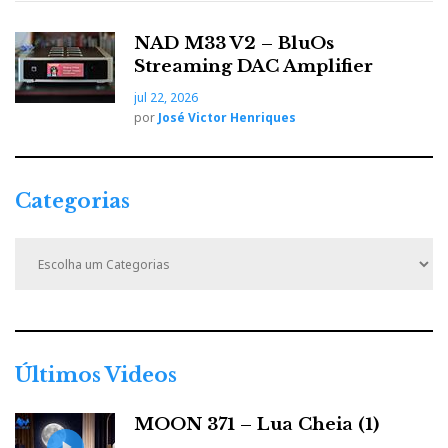
NAD M33 V2 – BluOs
Streaming DAC Amplifier
jul 22, 2026
por
José Victor Henriques
Categorias
C
a
t
e
g
o
r
Últimos Videos
i
a
MOON 371 – Lua Cheia (1)
s