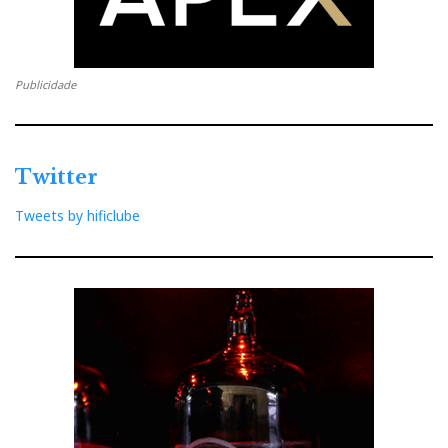
Publicidade
Twitter
Tweets by hificlube