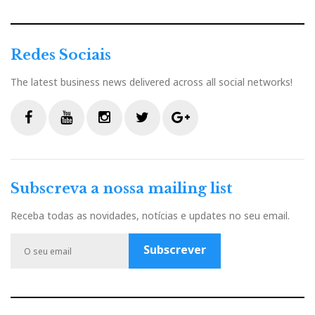
s
t
Redes Sociais
The latest business news delivered across all social networks!
F
Y
I
T
G
a
o
n
w
o
c
u
s
i
o
Subscreva a nossa mailing list
e
t
t
t
g
b
u
a
t
l
Receba todas as novidades, notícias e updates no seu email.
o
b
g
e
e
o
e
r
r
P
Subscrever
k
a
l
m
u
s