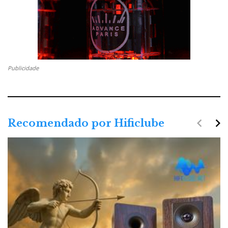
Publicidade
navigate_before
navigate_next
Recomendado por Hificlube